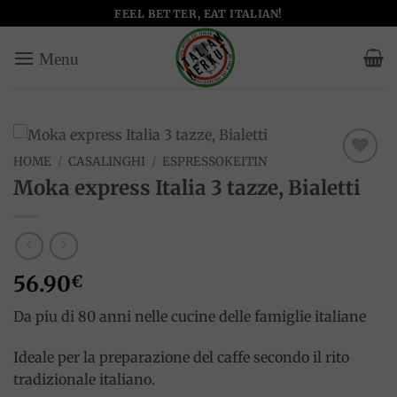
Salta
FEEL BETTER, EAT ITALIAN!
ai
contenuti
HOME
/
CASALINGHI
/
ESPRESSOKEITIN
Add to
Moka express Italia 3 tazze, Bialetti
wishlist
56.90
€
Da piu di 80 anni nelle cucine delle famiglie italiane
Ideale per la preparazione del caffe secondo il rito
tradizionale italiano.