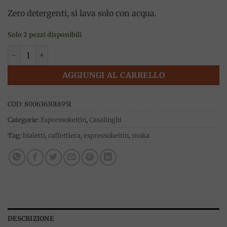
Zero detergenti, si lava solo con acqua.
Solo 2 pezzi disponibili
Moka express Italia 3 tazze, Bialetti quantità
AGGIUNGI AL CARRELLO
COD:
8006363018951
Categorie:
Espressokeitin
,
Casalinghi
Tag:
bialetti
,
caffettiera
,
espressokeitin
,
moka
DESCRIZIONE