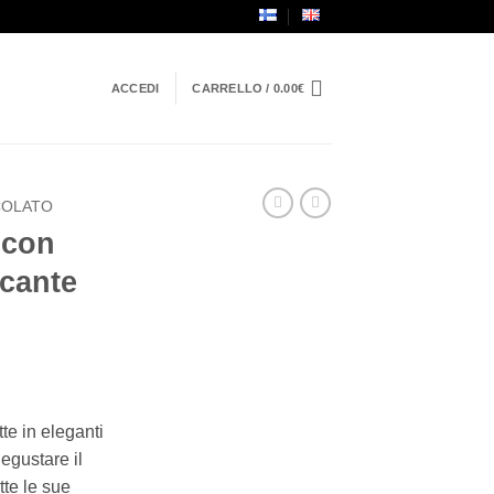
ACCEDI
CARRELLO /
0.00
€
COLATO
 con
ccante
te in eleganti
degustare il
tte le sue