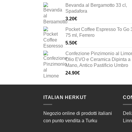
prezzo
prezzo
Bevanda al Bergamotto 33 cl,
originale
attuale
Spadafora
era:
è:
3.20
€
33.00€.
23.10€.
Pocket Coffee Espresso To Go 
75 ml, Ferrero
5.50
€
Confezione Pinzimonio al Limo
Olio EVO e Ceramica Dipinta a
Mano, Antico Pastificio Umbro
24.90
€
ITALIAN HERKUT
CO
Negozio online di prodotti italiani
Deli
con punto vendita a Turku
Linn