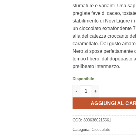
sfumature e varianti. Una sap
pregiate fave di cacao, tostat
stabilimento di Novi Ligure i
un cioccolato extrafondente 
alla delicatezza croccante de
caramellato. Dal gusto amaro 
Nero si sposa perfettamente c
tempo libero, dal dopopasto 
prelibeato intermezzo.
Disponibile
Novi Nero Nero con Pistacchio
AGGIUNGI AL CA
COD:
8006380215661
Categoria:
Cioccolato