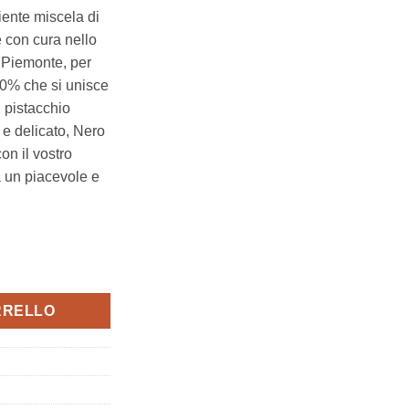
iente miscela di
e con cura nello
n Piemonte, per
70% che si unisce
l pistacchio
e delicato, Nero
on il vostro
a un piacevole e
 Croccante (70%) 75g, Novi quantità
RRELLO