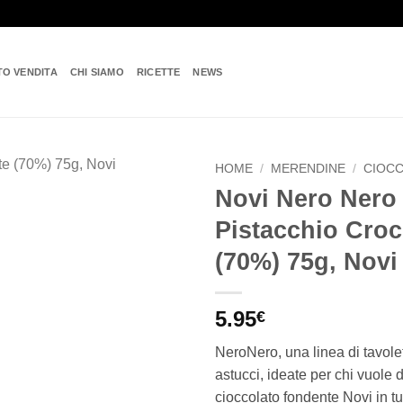
TO VENDITA
CHI SIAMO
RICETTE
NEWS
HOME
/
MERENDINE
/
CIOC
Novi Nero Nero
Add to
Pistacchio Cro
wishlist
(70%) 75g, Novi
5.95
€
NeroNero, una linea di tavolet
astucci, ideate per chi vuole 
cioccolato fondente Novi in tu