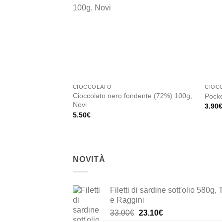
Add to
wishlist
CIOCCOLATO
CIOC
Cioccolato nero fondente (72%) 100g,
Pocke
Novi
3.90
5.50
€
NOVITÀ
Filetti di sardine sott'olio 580g, 
e Raggini
Il
Il
33.00
€
23.10
€