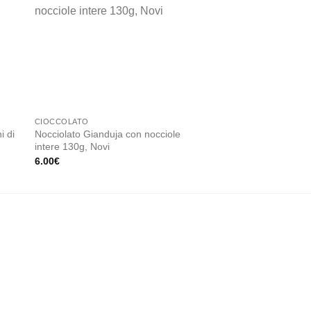
 to
Add to
ist
wishlist
ESAU
CIOCCOLATO
CIOCCOLATO
i di
Nocciolato Gianduja con nocciole
Cremino al pistacchi
intere 130g, Novi
cioccolatini,100g, Ve
6.00
€
8.00
€