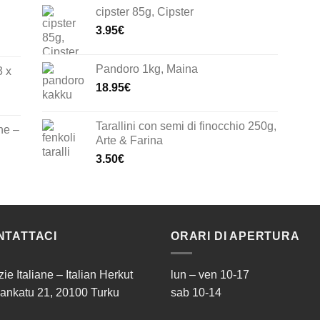
cipster 85g, Cipster
3.95
€
Pandoro 1kg, Maina
3 x
18.95
€
Tarallini con semi di finocchio 250g,
ne –
Arte & Farina
3.50
€
NTATTACI
ORARI DI APERTURA
zie Italiane – Italian Herkut
lun – ven 10-17
ankatu 21, 20100 Turku
sab 10-14