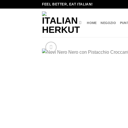
Salta
FEEL BETTER, EAT ITALIAN!
ai
contenuti
HOME
NEGOZIO
PUN