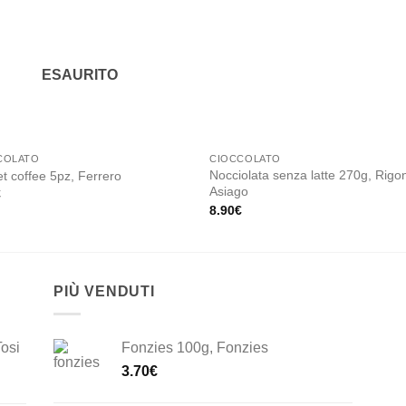
Add to
Add
wishlist
wishl
ESAURITO
COLATO
CIOCCOLATO
Nocciolata senza latte 270g, Rigon
t coffee 5pz, Ferrero
Asiago
€
8.90
€
PIÙ VENDUTI
Tosi
Fonzies 100g, Fonzies
3.70
€