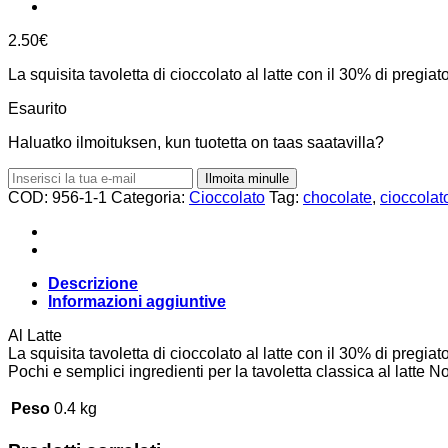
2.50
€
La squisita tavoletta di cioccolato al latte con il 30% di pregiat
Esaurito
Haluatko ilmoituksen, kun tuotetta on taas saatavilla?
Ilmoita minulle
COD:
956-1-1
Categoria:
Cioccolato
Tag:
chocolate
,
cioccolato
Descrizione
Informazioni aggiuntive
Al Latte
La squisita tavoletta di cioccolato al latte con il 30% di pregiat
Pochi e semplici ingredienti per la tavoletta classica al latte N
Peso
0.4 kg