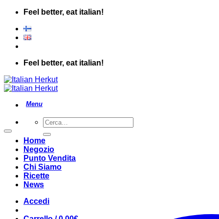
Salta
Feel better, eat italian!
ai
contenuti
Feel better, eat italian!
Cerca:
Home
Negozio
Punto Vendita
Chi Siamo
Ricette
News
Accedi
Carrello /
0.00
€