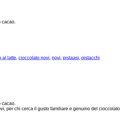
o cacao.
 al latte
,
cioccolato novi
,
novi
,
pistaasi
,
pistacchi
o cacao.
ovi, per chi cerca il gusto familiare e genuino del cioccolato