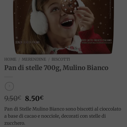
HOME
/
MERENDINE
/
BISCOTTI
Pan di stelle 700g, Mulino Bianco
Il
Il
9.50
8.50
€
€
prezzo
prezzo
Pan di Stelle Mulino Bianco sono biscotti al cioccolato
originale
attuale
a base di cacao e nocciole, decorati con stelle di
era:
è:
zucchero.
9.50€.
8.50€.