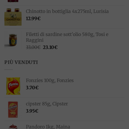
Chinotto in bottiglia 4x275ml, Lurisia
12.99
€
Filetti di sardine sott'olio 580g, Tosi e
Raggini
Il
Il
33.00
€
23.10
€
prezzo
prezzo
originale
attuale
PIÙ VENDUTI
era:
è:
33.00€.
23.10€.
Fonzies 100g, Fonzies
3.70
€
cipster 85g, Cipster
3.95
€
Pandoro 1kg, Maina