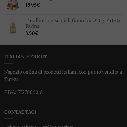
18.95
€
Tarallini con semi di finocchio 250g, Arte &
Farina
3.50
€
ITALIAN HERKUT
Negozio online di prodotti italiani con punto vendita a
Turku
P.IVA: FI27066018
CONTATTACI