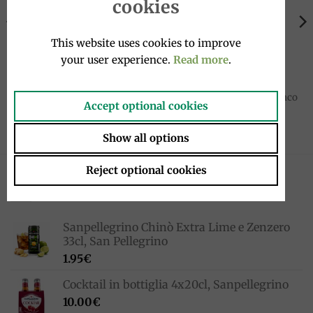
cookies
This website uses cookies to improve
your user experience.
Read more
.
BISCOTTI
BISCOTTI
Biscotti minivoglie 300g,
Abbracci 350g, Mulino Bianco
Accept optional cookies
Vicenzi
5.50
€
5.90
€
Show all options
Reject optional cookies
NOVITÀ
Sanpellegrino Chinò Extra Lime e Zenzero
33cl, San Pellegrino
1.95
€
Cocktail in bottiglia 4x20cl, Sanpellegrino
10.00
€