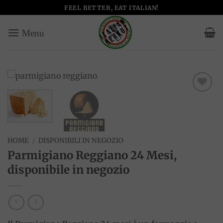
Salta
FEEL BETTER, EAT ITALIAN!
ai
contenuti
Add to
wishlist
HOME
/
DISPONIBILI IN NEGOZIO
Parmigiano Reggiano 24 Mesi,
disponibile in negozio