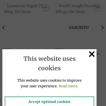
Add to
Add to
wishlist
wishlist
ESAURITO
PASTA
PASTA
Lumaconi Rigati 75, 500g, De
Fusilli lunghi bucati 5, 500 gr,
This website uses
Cecco
De Cecco
3.99
€
2.99
€
cookies
This website uses cookies to improve
NOVITÀ
your user experience.
Read more
.
Filetti di sardine sott'olio 580g, Tosi e
Accept optional cookies
Raggini