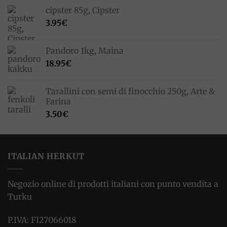
cipster 85g, Cipster
3.95
€
Pandoro 1kg, Maina
18.95
€
Tarallini con semi di finocchio 250g, Arte &
Farina
3.50
€
ITALIAN HERKUT
Negozio online di prodotti italiani con punto vendita a
Turku
P.IVA: FI27066018