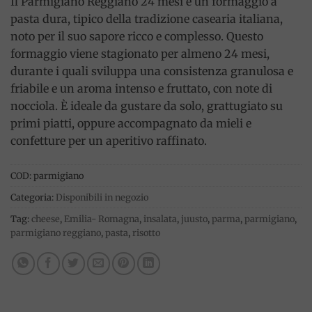
Il Parmigiano Reggiano 24 mesi è un formaggio a
pasta dura, tipico della tradizione casearia italiana,
noto per il suo sapore ricco e complesso. Questo
formaggio viene stagionato per almeno 24 mesi,
durante i quali sviluppa una consistenza granulosa e
friabile e un aroma intenso e fruttato, con note di
nocciola. È ideale da gustare da solo, grattugiato su
primi piatti, oppure accompagnato da mieli e
confetture per un aperitivo raffinato.
COD:
parmigiano
Categoria:
Disponibili in negozio
Tag:
cheese
,
Emilia- Romagna
,
insalata
,
juusto
,
parma
,
parmigiano
,
parmigiano reggiano
,
pasta
,
risotto