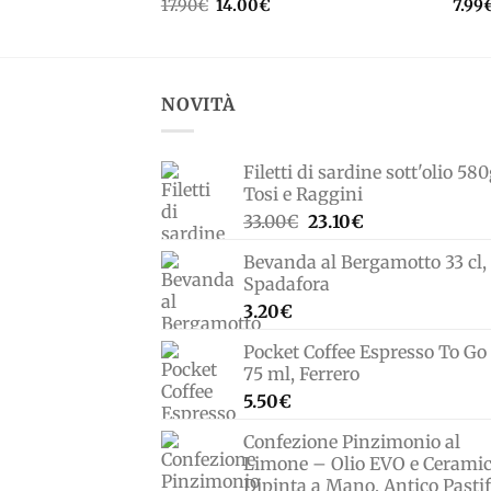
Il
Il
17.90
€
14.00
€
7.99
prezzo
prezzo
originale
attuale
era:
è:
17.90€.
14.00€.
NOVITÀ
Filetti di sardine sott'olio 580
Tosi e Raggini
Il
Il
33.00
€
23.10
€
prezzo
prezzo
Bevanda al Bergamotto 33 cl,
originale
attuale
Spadafora
era:
è:
3.20
€
33.00€.
23.10€.
Pocket Coffee Espresso To Go 
75 ml, Ferrero
5.50
€
Confezione Pinzimonio al
Limone – Olio EVO e Cerami
Dipinta a Mano, Antico Pastif