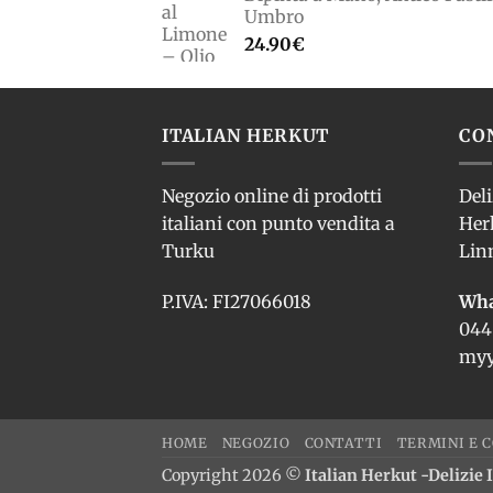
Umbro
24.90
€
ITALIAN HERKUT
CO
Negozio online di prodotti
Deli
italiani con punto vendita a
Her
Turku
Lin
P.IVA: FI27066018
Wha
044
myy
HOME
NEGOZIO
CONTATTI
TERMINI E C
Copyright 2026 ©
Italian Herkut -Delizie I