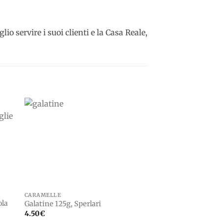
io servire i suoi clienti e la Casa Reale,
to
Add to
ist
wishlist
CARAMELLE
CARAMELLE
ola
Pastiglie Vespa Pri
Galatine 125g, Sperlari
in metallo 30g, Pas
4.50
€