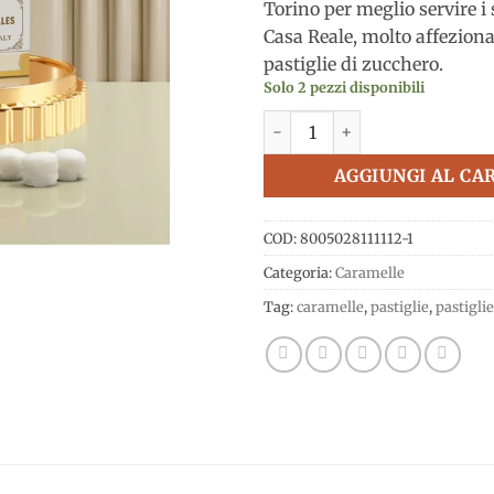
Torino per meglio servire i s
Casa Reale, molto affeziona
pastiglie di zucchero.
Solo 2 pezzi disponibili
Pastiglie Vaniglia 2024 30g, 
AGGIUNGI AL CA
COD:
8005028111112-1
Categoria:
Caramelle
Tag:
caramelle
,
pastiglie
,
pastigli