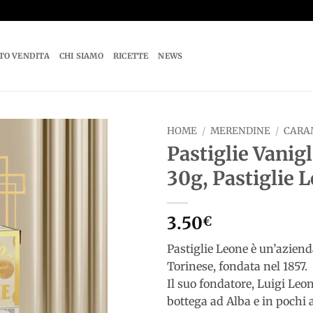
TO VENDITA
CHI SIAMO
RICETTE
NEWS
HOME
/
MERENDINE
/
CARA
Pastiglie Vanig
Add to
30g, Pastiglie 
wishlist
3.50
€
Pastiglie Leone è un’aziend
Torinese, fondata nel 1857.
Il suo fondatore, Luigi Leon
bottega ad Alba e in pochi a