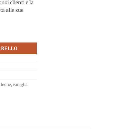
uoi clienti e la
ta alle sue
Pastiglie Leone quantità
RRELLO
e leone
,
vaniglia