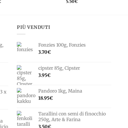
€
5.50
€
PIÙ VENDUTI
g,
Fonzies 100g, Fonzies
3.70
€
cipster 85g, Cipster
3.95
€
Pandoro 1kg, Maina
3 x
18.95
€
Tarallini con semi di finocchio
250g, Arte & Farina
ca
icio
3.50
€