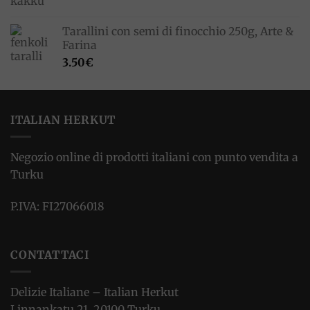
Tarallini con semi di finocchio 250g, Arte &
Farina
3.50
€
ITALIAN HERKUT
Negozio online di prodotti italiani con punto vendita a
Turku
P.IVA: FI27066018
CONTATTACI
Delizie Italiane – Italian Herkut
Linnankatu 21, 20100 Turku