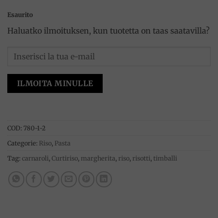
Esaurito
Haluatko ilmoituksen, kun tuotetta on taas saatavilla?
ILMOITA MINULLE
COD:
780-1-2
Categorie:
Riso
,
Pasta
Tag:
carnaroli
,
Curtiriso
,
margherita
,
riso
,
risotti
,
timballi