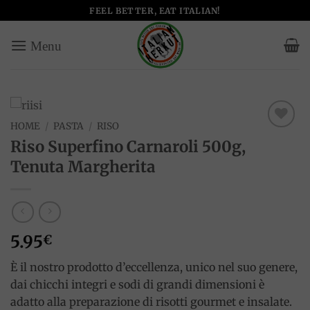
Salta
FEEL BETTER, EAT ITALIAN!
ai
contenuti
HOME
/
PASTA
/
RISO
Add to
Riso Superfino Carnaroli 500g,
wishlist
Tenuta Margherita
5.95
€
È il nostro prodotto d’eccellenza, unico nel suo genere,
dai chicchi integri e sodi di grandi dimensioni è
adatto alla preparazione di risotti gourmet e insalate.