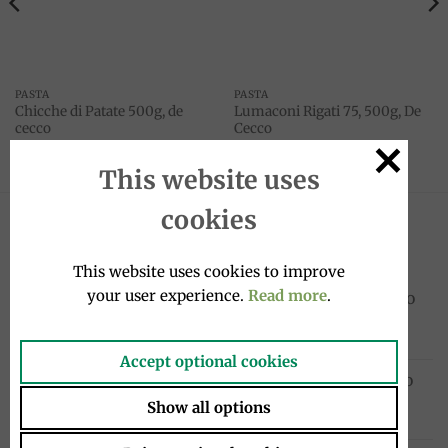
PASTA
PASTA
Chicche di Patate 500g, de
Lumaconi Rigati 75, 500g, De
cecco
Cecco
3.50
€
3.99
€
This website uses
cookies
NOVITÀ
This website uses cookies to improve
your user experience.
Read more
.
Sanpellegrino Chinò Extra Lime e Zenzero
33cl, San Pellegrino
1.95
€
Accept optional cookies
Cocktail in bottiglia 4x20cl, Sanpellegrino
10.00
€
Show all options