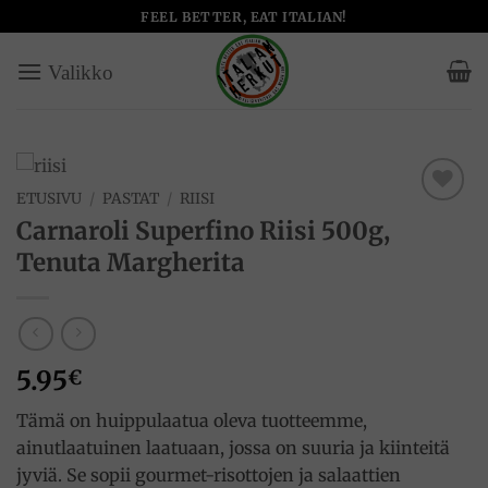
Skip
FEEL BETTER, EAT ITALIAN!
to
content
ETUSIVU
/
PASTAT
/
RIISI
Add to
Carnaroli Superfino Riisi 500g,
wishlist
Tenuta Margherita
5.95
€
Tämä on huippulaatua oleva tuotteemme,
ainutlaatuinen laatuaan, jossa on suuria ja kiinteitä
jyviä. Se sopii gourmet-risottojen ja salaattien