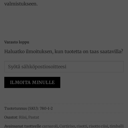
valmistukseen.
Varasto loppu
Haluatko ilmoituksen, kun tuotetta on taas saatavilla?
ILMOITA MINULLE
Tuotetunnus (SKU):
780-1-2
Osastot:
Riisi
,
Pastat
Avainsanat tuotteelle
carnaroli
,
Curtiriso
,
risotti
,
risotto riisi
,
timballi