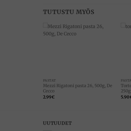
TUTUSTU MYÖS
Add to
Add to
wishlist
wishlist
PASTAT
PAST
apoli 500g,
Mezzi Rigatoni pasta 26, 500g, De
Tort
o Umbro
Cecco
250g,
2.99
€
5.90
UUTUUDET