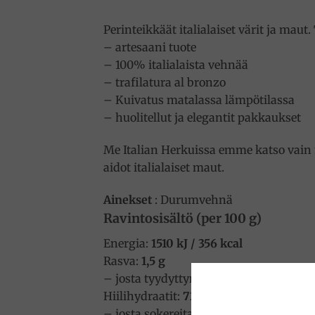
Perinteikkäät italialaiset värit ja mau
– artesaani tuote
– 100% italialaista vehnää
– trafilatura al bronzo
– Kuivatus matalassa lämpötilassa
– huolitellut ja elegantit pakkaukset
Me Italian Herkuissa emme katso vain 
aidot italialaiset maut.
Ainekset
: Durumvehnä
Ravintosisältö (per 100 g)
Energia:
1510 kJ / 356 kcal
Rasva:
1,5 g
– josta tyydyttyneitä:
0,3 g
Hiilihydraatit:
72 g
– josta sokereita:
3 g