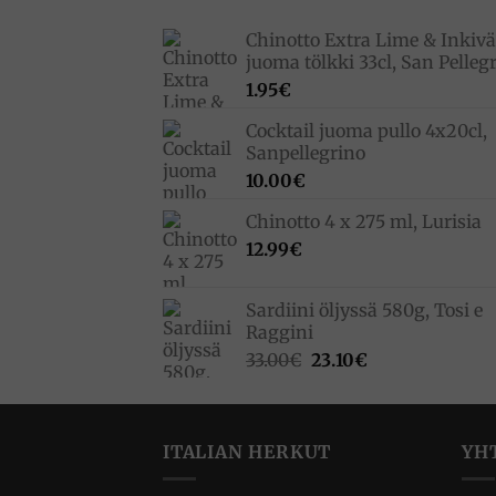
Chinotto Extra Lime & Inkivä
juoma tölkki 33cl, San Pelleg
1.95
€
Cocktail juoma pullo 4x20cl,
Sanpellegrino
10.00
€
Chinotto 4 x 275 ml, Lurisia
12.99
€
Sardiini öljyssä 580g, Tosi e
Raggini
Alkuperäinen
Nykyinen
33.00
€
23.10
€
hinta
hinta
oli:
on:
33.00€.
23.10€.
ITALIAN HERKUT
YH