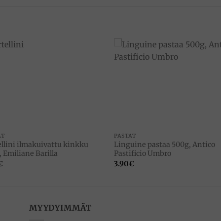
Add to
Add 
wishlist
wishl
AT
PASTAT
ellini ilmakuivattu kinkku
Linguine pastaa 500g, Antico
 Emiliane Barilla
Pastificio Umbro
€
3.90
€
MYYDYIMMÄT