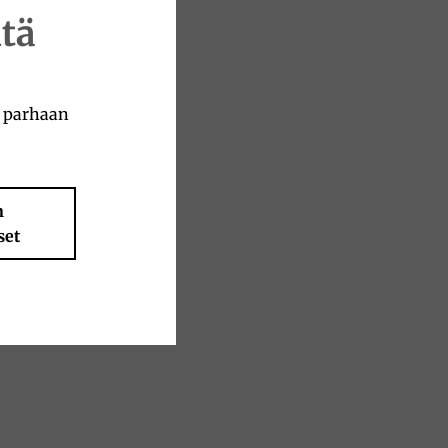
tä
a parhaan
n
set