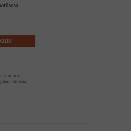
ötilassa
0g, Antico Pastificio Umbro määrä
ORIIN
ficio umbro
,
glioni
,
Umbria