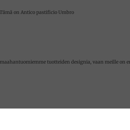
t. Tämä on Antico pastificio Umbro
maahantuomiemme tuotteiden designia, vaan meille on erit