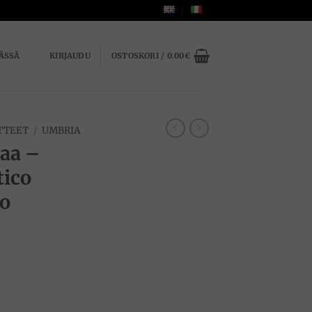
ÄSSÄ
KIRJAUDU
OSTOSKORI /
0.00
€
TTEET
/
UMBRIA
taa –
tico
ro