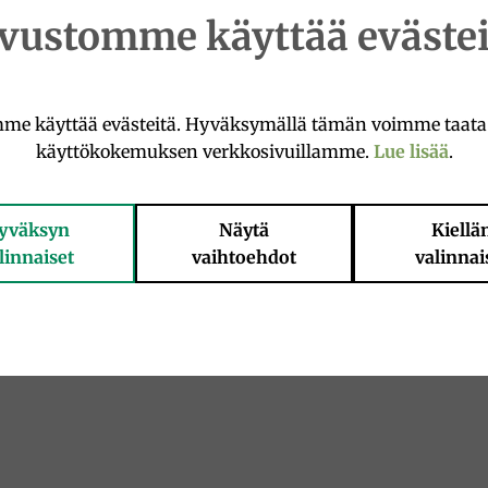
ivustomme käyttää evästei
me käyttää evästeitä. Hyväksymällä tämän voimme taat
käyttökokemuksen verkkosivuillamme.
Lue lisää
.
yväksyn
Näytä
Kiellä
linnaiset
vaihtoehdot
valinnai