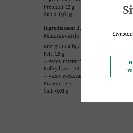
S
Proteiini:
12 g
Suola:
0,01 g
Ingredienser
: durumvetemjöl
Sivustom
Näringsvärde (per 100 g)
Energi:
1510 kJ / 356 kcal
Fett:
1,5 g
– varav mättat fett:
0,3 g
H
Kolhydrater:
72 g
va
– varav sockerarter:
3 g
Protein:
12 g
Salt:
0,01 g