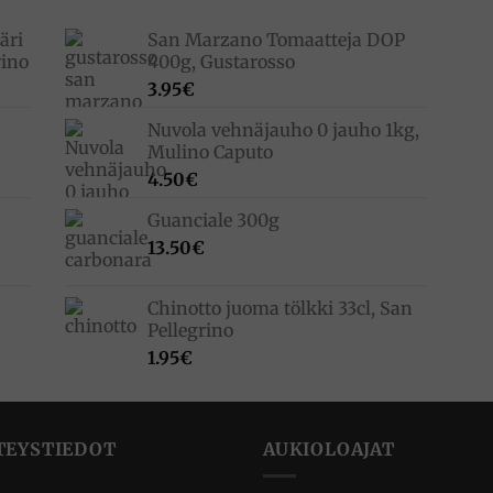
äri
San Marzano Tomaatteja DOP
rino
400g, Gustarosso
3.95
€
Nuvola vehnäjauho 0 jauho 1kg,
Mulino Caputo
4.50
€
Guanciale 300g
13.50
€
Chinotto juoma tölkki 33cl, San
Pellegrino
1.95
€
TEYSTIEDOT
AUKIOLOAJAT