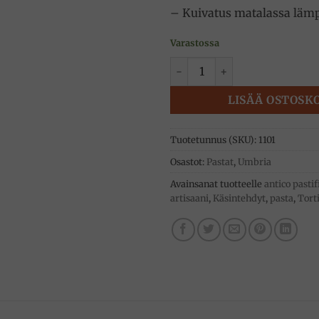
– Kuivatus matalassa lämp
Varastossa
Tortiglioni pastaa - Roma 50
LISÄÄ OSTOSK
Tuotetunnus (SKU):
1101
Osastot:
Pastat
,
Umbria
Avainsanat tuotteelle
antico pasti
artisaani
,
Käsintehdyt
,
pasta
,
Torti