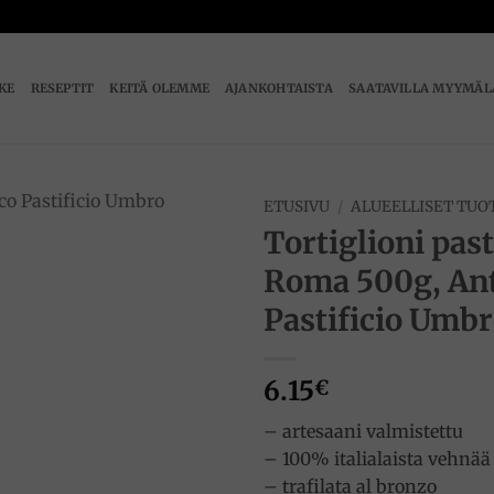
IKE
RESEPTIT
KEITÄ OLEMME
AJANKOHTAISTA
SAATAVILLA MYYMÄL
ETUSIVU
/
ALUEELLISET TUO
Tortiglioni pas
Add to
Roma 500g, An
wishlist
Pastificio Umb
6.15
€
– artesaani valmistettu
– 100% italialaista vehnää
– trafilata al bronzo