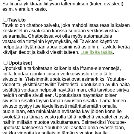
Sallii analytiikkaan liittyvän tallennuksen (kuten evästeet),
esim. vierailun kesto.
Tawk.to
Tawk.to on chatbot-palvelu, joka mahdollistaa reaaliaikaisen
keskustelun asiakkaan kanssa suoraan verkkosivustoa
selaamalla. Chatbotissa voi olla myös automaattisia
vastauksia tiettyihin kysymyksiin, eli Tawk.ton käyttö voi
helpottaa löytämään apua etsimiinsä asioihin. Tawk.to kerää
kävijän tiedot ja kaikki viestit talteen.
Lue lisää täältä
.
Upotukset
Upotuksilla tarkoitetaan kaikenlaisia iframe-elementtejä,
joilla tuodaan jonkin toisen verkkosivuston tieto tälle
sivustolle. Yleisimmät upotukset ovat esimerkiksi Youtube-
videot tai yksittäiset twiitit Twitteristä, upotuksien avulla näitä
sisältöjä voidaan helposti näyttää ilman, että tarvitsee siirtyä
heidän omille sivuilleen. Upotuksissa näytetään toisen
sivuston sisältö täysin tämän sivuston sisällä. Tämä toinen
sivusto pystyy itse täydellisesti määrittelemään omalla
puolellaan, että minkälaisia evästeitä kävijöiden koneille
syötetään ja tämä sivusto jolla tällä hetkellä vierailet ei pysty
näihin millään muotoa vaikuttamaan. Esimerkiksi Youtube-
upotusta katsoessa Youtube voi asettaa omia evästeitään,
vaikka videoita katsottaisiin tämän sivuston kautta.