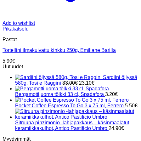
Add to wishlist
Pikakatselu
Pastat
Tortellini ilmakuivattu kinkku 250g, Emiliane Barilla
5.90
€
Uutuudet
Sardiini öljyssä
Alkuperäinen
Nykyinen
580g, Tosi e Raggini
33.00
€
23.10
€
hinta
hinta
oli:
on:
Bergamottijuoma tölkki 33 cl, Spadafora
3.20
€
33.00€.
23.10€.
Pocket Coffee Espresso To Go 3 x 75 ml, Ferrero
5.50
€
Sitruuna pinzimonio -lahjapakkaus – käsinmaalatut
keramiikkakulhot, Antico Pastificio Umbro
24.90
€
Myydyimmät