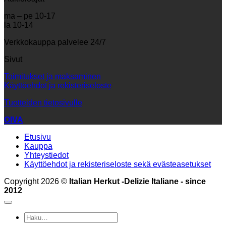
ma – pe 10-17
la 10-14
Verkkokauppa palvelee 24/7
Sivut
Toimitukset ja maksaminen
Käyttöehdot ja rekisteriseloste
Tuotteiden tietosivulle
OIVA
Etusivu
Kauppa
Yhteystiedot
Käyttöehdot ja rekisteriseloste sekä evästeasetukset
Copyright 2026 ©
Italian Herkut -Delizie Italiane - since
2012
Etsi: