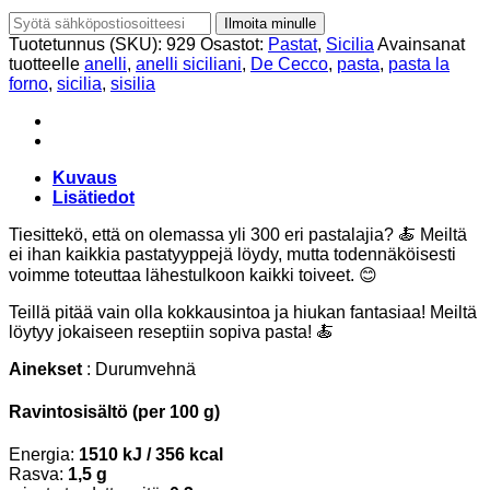
Ilmoita minulle
Tuotetunnus (SKU):
929
Osastot:
Pastat
,
Sicilia
Avainsanat
tuotteelle
anelli
,
anelli siciliani
,
De Cecco
,
pasta
,
pasta la
forno
,
sicilia
,
sisilia
Kuvaus
Lisätiedot
Tiesittekö, että on olemassa yli 300 eri pastalajia? 🍝 Meiltä
ei ihan kaikkia pastatyyppejä löydy, mutta todennäköisesti
voimme toteuttaa lähestulkoon kaikki toiveet. 😊
Teillä pitää vain olla kokkausintoa ja hiukan fantasiaa! Meiltä
löytyy jokaiseen reseptiin sopiva pasta! 🍝
Ainekset
: Durumvehnä
Ravintosisältö (per 100 g)
Energia:
1510 kJ / 356 kcal
Rasva:
1,5 g