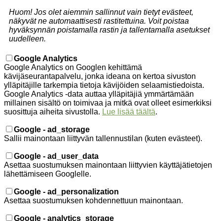
Huom! Jos olet aiemmin sallinnut vain tietyt evästeet,
näkyvät ne automaattisesti rastitettuina. Voit poistaa
hyväksynnän poistamalla rastin ja tallentamalla asetukset
uudelleen.
Google Analytics
Google Analytics on Googlen kehittämä
kävijäseurantapalvelu, jonka ideana on kertoa sivuston
ylläpitäjille tarkempia tietoja kävijöiden selaamistiedoista.
Google Analytics -data auttaa ylläpitäjiä ymmärtämään
millainen sisältö on toimivaa ja mitkä ovat olleet esimerkiksi
suosittuja aiheita sivustolla.
Lue lisää täältä
.
Google - ad_storage
Sallii mainontaan liittyvän tallennustilan (kuten evästeet).
Google - ad_user_data
Asettaa suostumuksen mainontaan liittyvien käyttäjätietojen
lähettämiseen Googlelle.
Google - ad_personalization
Asettaa suostumuksen kohdennettuun mainontaan.
Google - analytics_storage