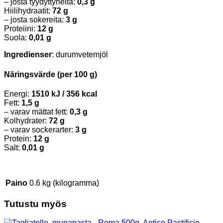
– josta tyydyttyneitä:
0,3 g
Hiilihydraatit:
72 g
– josta sokereita:
3 g
Proteiini:
12 g
Suola:
0,01 g
Ingredienser
: durumvetemjöl
Näringsvärde (per 100 g)
Energi:
1510 kJ / 356 kcal
Fett:
1,5 g
– varav mättat fett:
0,3 g
Kolhydrater:
72 g
– varav sockerarter:
3 g
Protein:
12 g
Salt:
0,01 g
Paino
0.6 kg (kilogramma)
Tutustu myös