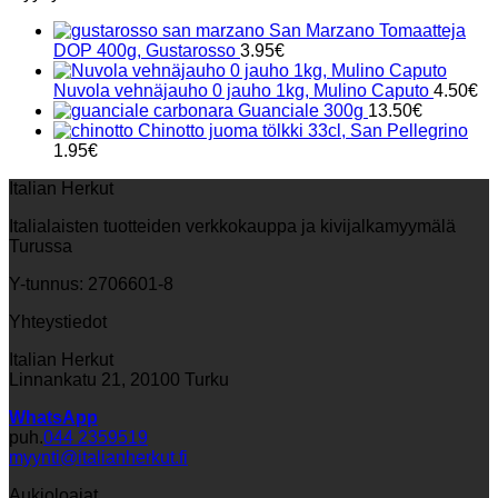
San Marzano Tomaatteja
DOP 400g, Gustarosso
3.95
€
Nuvola vehnäjauho 0 jauho 1kg, Mulino Caputo
4.50
€
Guanciale 300g
13.50
€
Chinotto juoma tölkki 33cl, San Pellegrino
1.95
€
Italian Herkut
Italialaisten tuotteiden verkkokauppa ja kivijalkamyymälä
Turussa
Y-tunnus: 2706601-8
Yhteystiedot
Italian Herkut
Linnankatu 21, 20100 Turku
WhatsApp
puh.
044 2359519
myynti@italianherkut.fi
Aukioloajat