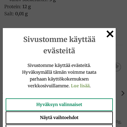
Protein:
12 g
Salt:
0,01 g
Sivustomme käyttää
evästeitä
TUTUSTU MYÖS
Sivustomme käyttää evästeitä.
Hyväksymällä tämän voimme taata
Add to
Add to
parhaan käyttökokemuksen
wishlist
wishlist
verkkosivuillamme.
Lue lisää
.
VARASTO LOPPU
Hyväksyn valinnaiset
Näytä vaihtoehdot
KEITTORUOKIIN SOPIVAT PASTAT
PASTAT
Cuoretti pastaa 76, 500g, De
Mezzi Rigatoni pasta 26, 500g,
Cecco
De Cecco