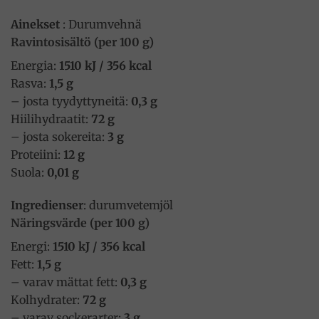
Ainekset
: Durumvehnä
Ravintosisältö (per 100 g)
Energia:
1510 kJ / 356 kcal
Rasva:
1,5 g
– josta tyydyttyneitä:
0,3 g
Hiilihydraatit:
72 g
– josta sokereita:
3 g
Proteiini:
12 g
Suola:
0,01 g
Ingredienser
: durumvetemjöl
Näringsvärde (per 100 g)
Energi:
1510 kJ / 356 kcal
Fett:
1,5 g
– varav mättat fett:
0,3 g
Kolhydrater:
72 g
– varav sockerarter:
3 g