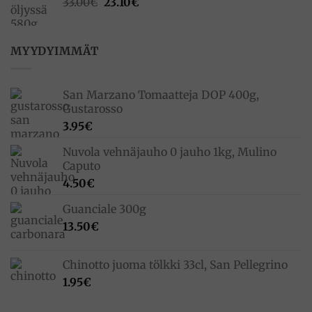
Alkuperäinen
Nykyinen
33.00
€
23.10
€
hinta
hinta
oli:
on:
33.00€.
23.10€.
MYYDYIMMÄT
San Marzano Tomaatteja DOP 400g,
Gustarosso
3.95
€
Nuvola vehnäjauho 0 jauho 1kg, Mulino
Caputo
4.50
€
Guanciale 300g
13.50
€
Chinotto juoma tölkki 33cl, San Pellegrino
1.95
€