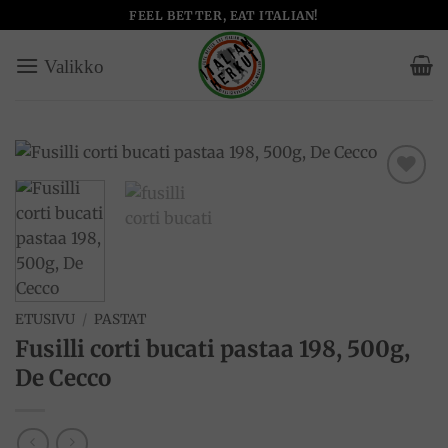
Skip
FEEL BETTER, EAT ITALIAN!
to
content
Add to
wishlist
ETUSIVU
/
PASTAT
Fusilli corti bucati pastaa 198, 500g,
De Cecco