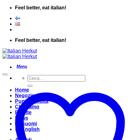
Salta
Feel better, eat italian!
ai
contenuti
Feel better, eat italian!
Cerca:
Home
Negozio
Punto Vendita
Chi Siamo
Ricette
News
Suomi
English
Accedi