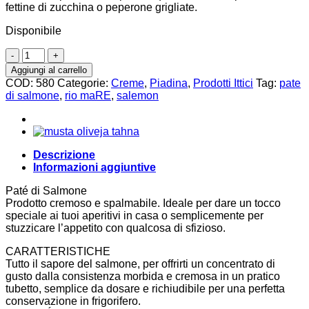
fettine di zucchina o peperone grigliate.
Disponibile
Paté
di
Aggiungi al carrello
salmone
COD:
580
Categorie:
Creme
,
Piadina
,
Prodotti Ittici
Tag:
pate
100g,
di salmone
,
rio maRE
,
salemon
Rio
Mare
quantità
Descrizione
Informazioni aggiuntive
Paté di Salmone
Prodotto cremoso e spalmabile. Ideale per dare un tocco
speciale ai tuoi aperitivi in casa o semplicemente per
stuzzicare l’appetito con qualcosa di sfizioso.
CARATTERISTICHE
Tutto il sapore del salmone, per offrirti un concentrato di
gusto dalla consistenza morbida e cremosa in un pratico
tubetto, semplice da dosare e richiudibile per una perfetta
conservazione in frigorifero.