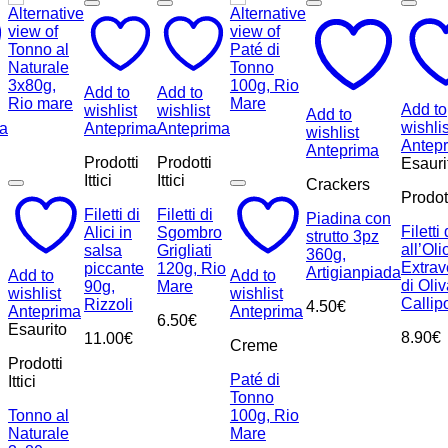
Add to
Add to
Add to
wishlist
wishlist
Add to
wishlis
a
Anteprima
Anteprima
wishlist
Antep
Anteprima
Prodotti
Prodotti
Esauri
Ittici
Ittici
Crackers
Prodotti
Filetti di
Filetti di
Piadina con
Filetti 
Alici in
Sgombro
strutto 3pz
all’Oli
salsa
Grigliati
360g,
Extrav
piccante
120g, Rio
Artigianpiada
Add to
Add to
di Oli
90g,
Mare
wishlist
wishlist
Callip
Rizzoli
4.50
€
Anteprima
Anteprima
6.50
€
Esaurito
8.90
€
11.00
€
Creme
Prodotti
Paté di
Ittici
Tonno
Tonno al
100g, Rio
Naturale
Mare