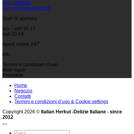
044 2359519
myynti@italianherkut.fi
Orari di apertura
lun – ven 10-17
sab 10-14
Aperti online 24/7
Info
Termini e condizioni d’uso
Note legali
Produttori
Home
Negozio
Contatti
Termini e condizioni d’uso & Cookie settings
Copyright 2026 ©
Italian Herkut -Delizie Italiane - since
2012
Cerca: