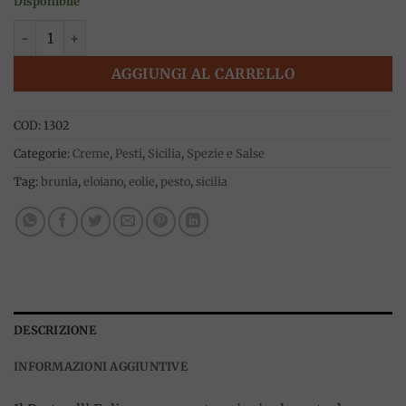
Disponibile
Eoliano pesto 190g, Brunia quantità
AGGIUNGI AL CARRELLO
COD:
1302
Categorie:
Creme
,
Pesti
,
Sicilia
,
Spezie e Salse
Tag:
brunia
,
eloiano
,
eolie
,
pesto
,
sicilia
DESCRIZIONE
INFORMAZIONI AGGIUNTIVE