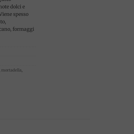
ote dolci e
 Viene spesso
to,
cano, formaggi
,
mortadella
,