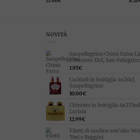
11.00
€
8.20
NOVITÀ
Sanpellegrino Chinò Extra L
e Zenzero 33cl, San Pellegrin
1.95
€
Cocktail in bottiglia 4x20cl,
Sanpellegrino
10.00
€
Chinotto in bottiglia 4x275ml
Lurisia
12.99
€
Filetti di sardine sott'olio 580
Tosi e Raggini