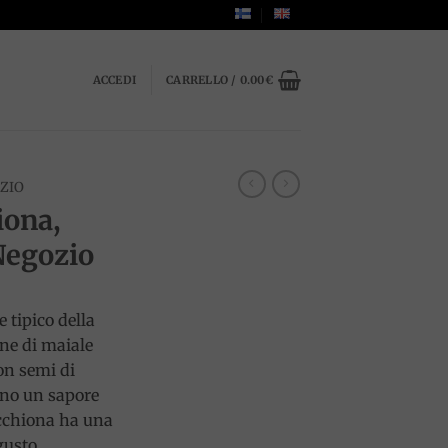
ACCEDI
CARRELLO /
0.00
€
OZIO
iona,
Negozio
 tipico della
rne di maiale
on semi di
ono un sapore
occhiona ha una
gusto