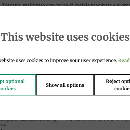
a Toscana, realizzato con carne di maiale macinata e aroma
ico. La Finocchiona ha una consistenza morbida e un gusto
sso servita a fette come antipasto, accompagnata da pane tos
This website uses cookies
ebsite uses cookies to improve your user experience.
Read
Add to
Add 
wishlist
wishl
pt optional
Reject opt
Show all options
cookies
cookie
E
DISPONIBILI IN NEGOZIO
 e gusto Classico forte 250g,
Mortadella, Disponibile in Neg
zza