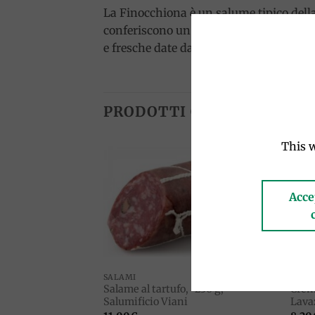
La Finocchiona è un salume tipico dell
conferiscono un sapore unico e aromat
e fresche date dal finocchio. Viene spe
PRODOTTI CORRELATI
This w
Add to
wishlist
Acce
SALAMI
CAFF
Salame al tartufo, ~230 g,
Crema
Salumificio Viani
Lava