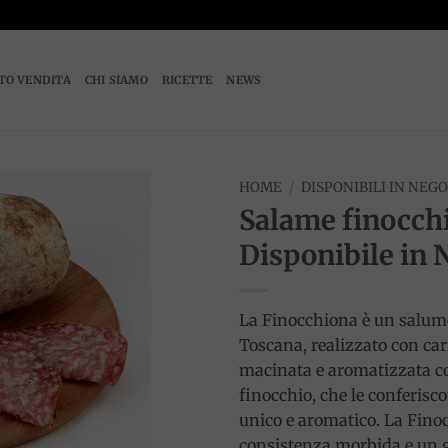
TO VENDITA
CHI SIAMO
RICETTE
NEWS
HOME
/
DISPONIBILI IN NEG
Salame finocch
Add to
Disponibile in 
wishlist
La Finocchiona è un salume
Toscana, realizzato con ca
macinata e aromatizzata c
finocchio, che le conferisc
unico e aromatico. La Fin
consistenza morbida e un 