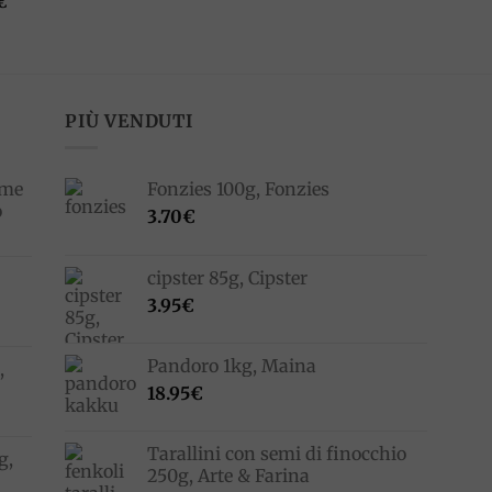
€
PIÙ VENDUTI
ime
Fonzies 100g, Fonzies
o
3.70
€
cipster 85g, Cipster
3.95
€
Pandoro 1kg, Maina
,
18.95
€
Tarallini con semi di finocchio
g,
250g, Arte & Farina