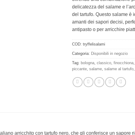
delicatezza del salame e l’aro
del tartufo. Questo salame è i
amanti dei sapori decisi, per
antipasto o per arricchire piat
COD:
tryffelisalami
Categoria:
Disponibili in negozio
Tag:
bologna
,
classico
,
finocchiona
piccante
,
salame
,
salame al tartufo
aliano arricchito con tartufo nero, che gli conferisce un sapore 