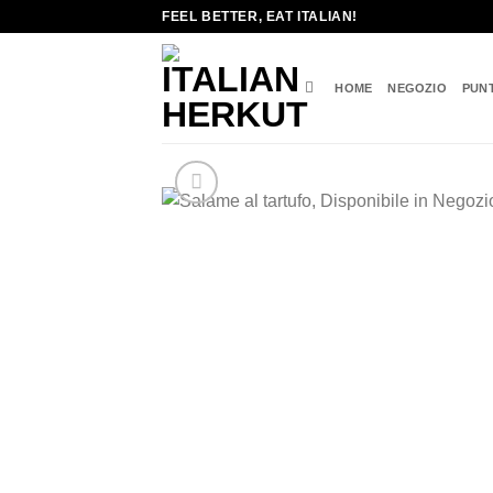
Salta
FEEL BETTER, EAT ITALIAN!
ai
contenuti
HOME
NEGOZIO
PUN