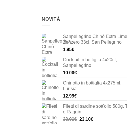
NOVITÀ
Sanpellegrino Chinò Extra Lime
Zenzero 33cl, San Pellegrino
1.95
€
Cocktail in bottiglia 4x20cl,
Sanpellegrino
10.00
€
Chinotto in bottiglia 4x275ml,
Lurisia
12.99
€
Filetti di sardine sott'olio 580g, 
e Raggini
Il
Il
33.00
€
23.10
€
prezzo
prezzo