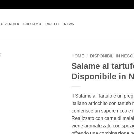
TO VENDITA
CHI SIAMO
RICETTE
NEWS
HOME
/
DISPONIBILI IN NEGO
Salame al tartuf
Add to
Disponibile in 
wishlist
Il Salame al Tartufo è un pre
italiano arricchito con tartufo 
conferisce un sapore ricco e 
Realizzato con carne di maiale
viene aromatizzato con spezie
offrendo una combinazione per