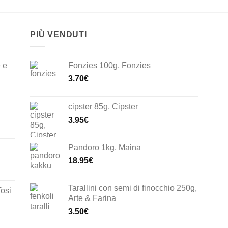
PIÙ VENDUTI
 e
Fonzies 100g, Fonzies
3.70
€
cipster 85g, Cipster
3.95
€
Pandoro 1kg, Maina
18.95
€
Tarallini con semi di finocchio 250g,
Tosi
Arte & Farina
3.50
€