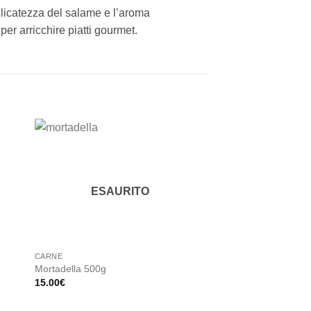
delicatezza del salame e l’aroma
per arricchire piatti gourmet.
 to
Add to
ist
wishlist
ESAURITO
CARNE
PASTA
Tortellini all’uovo co
a
Mortadella 500g
250g, Barilla
15.00
€
5.90
€