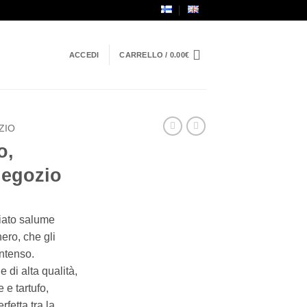
ACCEDI
CARRELLO /
0.00
€
ZIO
o,
Negozio
giato salume
nero, che gli
intenso.
 di alta qualità,
 e tartufo,
fetta tra la