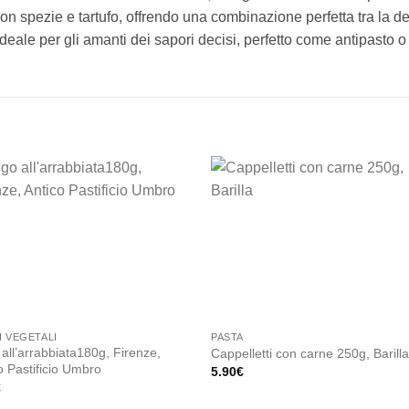
con spezie e tartufo, offrendo una combinazione perfetta tra la 
ideale per gli amanti dei sapori decisi, perfetto come antipasto o 
Add to
Add
wishlist
wishl
 VEGETALI
PASTA
all’arrabbiata180g, Firenze,
Cappelletti con carne 250g, Barill
o Pastificio Umbro
5.90
€
€