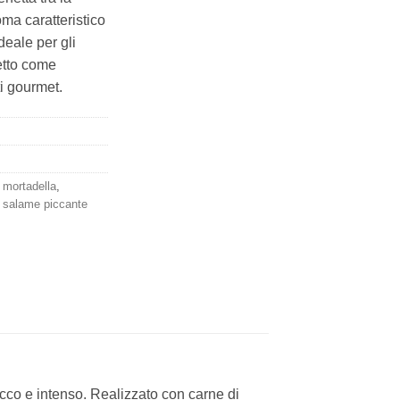
ma caratteristico
deale per gli
fetto come
ti gourmet.
,
mortadella
,
,
salame piccante
ricco e intenso. Realizzato con carne di