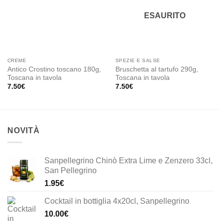
ESAURITO
CREME
SPEZIE E SALSE
Antico Crostino toscano 180g,
Bruschetta al tartufo 290g,
Toscana in tavola
Toscana in tavola
7.50
€
7.50
€
NOVITÀ
Sanpellegrino Chinò Extra Lime e Zenzero 33cl,
San Pellegrino
1.95
€
Cocktail in bottiglia 4x20cl, Sanpellegrino
10.00
€