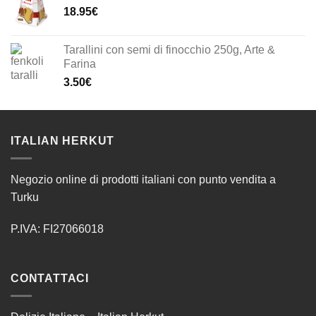
18.95
€
Tarallini con semi di finocchio 250g, Arte &
Farina
3.50
€
ITALIAN HERKUT
Negozio online di prodotti italiani con punto vendita a
Turku
P.IVA: FI27066018
CONTATTACI