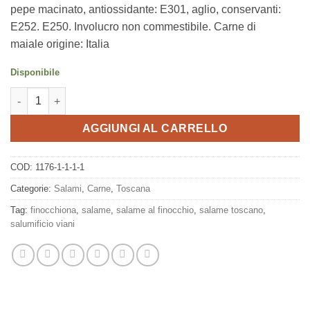
pepe macinato, antiossidante: E301, aglio, conservanti:
E252. E250. Involucro non commestibile. Carne di
maiale origine: Italia
Disponibile
Finocchiona IGP, ~250 g, Salumificio Viani quantità
AGGIUNGI AL CARRELLO
COD:
1176-1-1-1-1
Categorie:
Salami
,
Carne
,
Toscana
Tag:
finocchiona
,
salame
,
salame al finocchio
,
salame toscano
,
salumificio viani