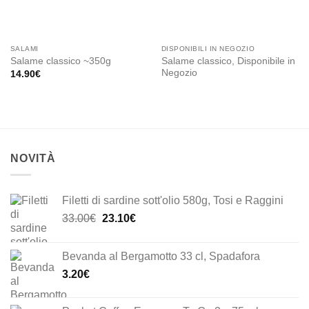
SALAMI
DISPONIBILI IN NEGOZIO
Salame classico, Disponibile in
Salame classico ~350g
Negozio
14.90
€
NOVITÀ
Filetti di sardine sott'olio 580g, Tosi e Raggini
Il
Il
33.00
€
23.10
€
prezzo
prezzo
originale
attuale
Bevanda al Bergamotto 33 cl, Spadafora
era:
è:
3.20
€
33.00€.
23.10€.