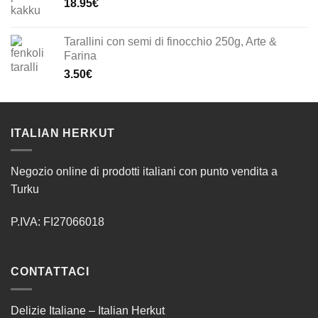
18.95
€
Tarallini con semi di finocchio 250g, Arte &
Farina
3.50
€
ITALIAN HERKUT
Negozio online di prodotti italiani con punto vendita a
Turku
P.IVA: FI27066018
CONTATTACI
Delizie Italiane – Italian Herkut