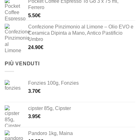
Pocket Coffee Espresso To Go 3 x 75 ml,
Ferrero
5.50
€
Confezione Pinzimonio al Limone – Olio EVO e
Ceramica Dipinta a Mano, Antico Pastificio
Umbro
24.90
€
PIÙ VENDUTI
Fonzies 100g, Fonzies
3.70
€
cipster 85g, Cipster
3.95
€
Pandoro 1kg, Maina