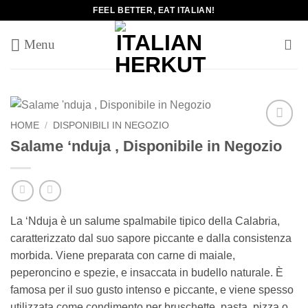
Salta
FEEL BETTER, EAT ITALIAN!
ai
contenuti
HOME
/
DISPONIBILI IN NEGOZIO
Add to
Salame ‘nduja , Disponibile in Negozio
wishlist
La ‘Nduja è un salume spalmabile tipico della Calabria,
caratterizzato dal suo sapore piccante e dalla consistenza
morbida. Viene preparata con carne di maiale,
peperoncino e spezie, e insaccata in budello naturale. È
famosa per il suo gusto intenso e piccante, e viene spesso
utilizzata come condimento per bruschette, pasta, pizza o