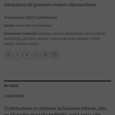
alkupalana tai gourmet-ruokien rikastamiseen
Tuotetunnus (SKU):
tryffelisalami
Osasto:
Saatavilla myymälässä
Avainsanat tuotteelle
bologna
,
classico
,
finocchiona
,
mieto salami
,
mortadella
,
piccante
,
salame
,
salame piccante
,
salami
,
tryffeli
salami
,
tulinen salami
KUVAUS
LISÄTIEDOT
Tryffelisalami on ylellinen italialainen leikkele, joka
on rikastettu mustalla tryffelillä, mikä antaa sille