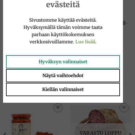
Allergener: mjölk, sulfiter (rester)
evästeitä
Dessa Viani-charkprodukter är certifierade för att
Sivustomme käyttää evästeitä.
kunna förvaras i rumstemperatur fram till öppning.
Hyväksymällä tämän voimme taata
Detta innebär att produkterna kan skickas utan
parhaan käyttökokemuksen
kylsystem.
verkkosivuillamme.
Lue lisää
.
Hyväksyn valinnaiset
Näytä vaihtoehdot
Kiellän valinnaiset
TUTUSTU MYÖS
Add to
Add to
wishlist
wishlist
VARASTO LOPPU