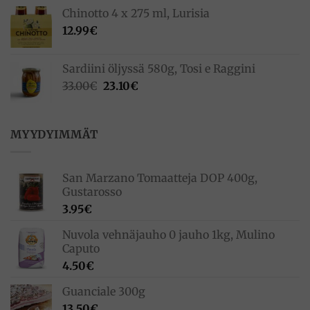
Chinotto 4 x 275 ml, Lurisia
12.99
€
Sardiini öljyssä 580g, Tosi e Raggini
Alkuperäinen
Nykyinen
33.00
€
23.10
€
hinta
hinta
oli:
on:
33.00€.
23.10€.
MYYDYIMMÄT
San Marzano Tomaatteja DOP 400g,
Gustarosso
3.95
€
Nuvola vehnäjauho 0 jauho 1kg, Mulino
Caputo
4.50
€
Guanciale 300g
13.50
€