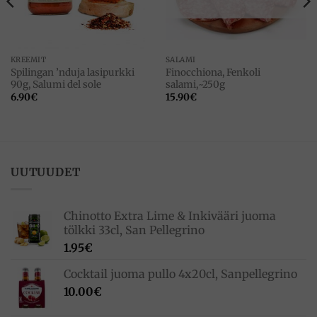
KREEMIT
SALAMI
Spilingan ’nduja lasipurkki
Finocchiona, Fenkoli
90g, Salumi del sole
salami,~250g
6.90
€
15.90
€
UUTUUDET
Chinotto Extra Lime & Inkivääri juoma
tölkki 33cl, San Pellegrino
1.95
€
Cocktail juoma pullo 4x20cl, Sanpellegrino
10.00
€