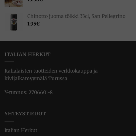
Chinotto juoma tölkki 33cl, San Pellegrino
1.95
€
ITALIAN HERKUT
Italialaisten tuotteiden verkkokauppa ja
kivijalkamyymälä Turussa
Y-tunnus: 2706601-8
YHTEYSTIEDOT
Italian Herkut