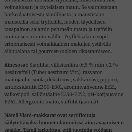
voimakkaan ja täyteläisen maun. Se valmistetaan
korkealaatuisesta sianlihasta ja maustetaan
mausteilla sekä tryffelillä, luoden täydellisen
tasapainon salamin pehmeän maun ja tryffelin
ominaisen aromin välille. Tryffelisalami sopii
erinomaisesti voimakkaiden makujen ystäville
alkupalana tai gourmet-ruokien rikastamiseen.
Ainesosat
: Sianliha, villisianliha (6,5 % min.), 2 %
kesätryffeli (Tuber aestivum Vitt.), rasvaton
maitojauhe, suola, dekstroosi, sakkaroosi, pippuri,
antioksidantit E300-E301, arominvahvenne E621,
valkosipuli, säilöntäaine E250-E252, pH-korjausaine
E262. Allergeenit: maito, sulfiitit (jäämiä)
Nämä Viani-makkarat ovat sertifioituja
säilytettäväksi huoneenlämmössä aina avaamiseen
saakka. Tämä tarkoittaa, että tuotteita voidaan