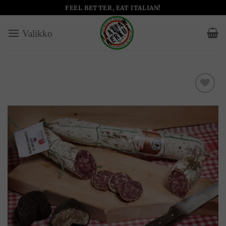
Skip
FEEL BETTER, EAT ITALIAN!
to
content
Add to
wishlist