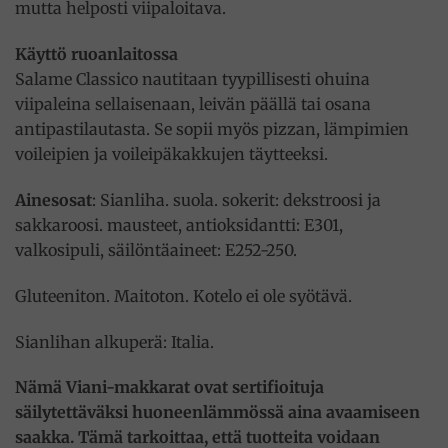
mutta helposti viipaloitava.
Käyttö ruoanlaitossa
Salame Classico nautitaan tyypillisesti ohuina
viipaleina sellaisenaan, leivän päällä tai osana
antipastilautasta. Se sopii myös pizzan, lämpimien
voileipien ja voileipäkakkujen täytteeksi.
Ainesosat
: Sianliha. suola. sokerit: dekstroosi ja
sakkaroosi. mausteet, antioksidantti: E301,
valkosipuli, säilöntäaineet: E252-250.
Gluteeniton. Maitoton. Kotelo ei ole syötävä.
Sianlihan alkuperä: Italia.
Nämä Viani-makkarat ovat sertifioituja
säilytettäväksi huoneenlämmössä aina avaamiseen
saakka. Tämä tarkoittaa, että tuotteita voidaan