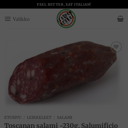
Skip
FEEL BETTER, EAT ITALIAN!
to
content
Add to
wishlist
ETUSIVU
/
LEIKKELEET
/
SALAMI
Toscanan salami ~230g, Salumificio