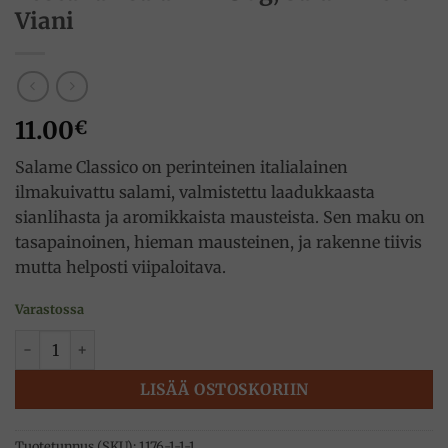
Viani
11.00
€
Salame Classico on perinteinen italialainen
ilmakuivattu salami, valmistettu laadukkaasta
sianlihasta ja aromikkaista mausteista. Sen maku on
tasapainoinen, hieman mausteinen, ja rakenne tiivis
mutta helposti viipaloitava.
Varastossa
Toscanan salami ~230g, Salumificio Viani määrä
LISÄÄ OSTOSKORIIN
Tuotetunnus (SKU):
1176-1-1-1