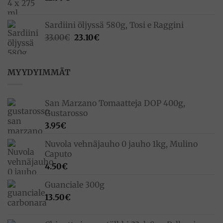
Sardiini öljyssä 580g, Tosi e Raggini
Alkuperäinen
Nykyinen
33.00
€
23.10
€
hinta
hinta
oli:
on:
33.00€.
23.10€.
MYYDYIMMÄT
San Marzano Tomaatteja DOP 400g,
Gustarosso
3.95
€
Nuvola vehnäjauho 0 jauho 1kg, Mulino
Caputo
4.50
€
Guanciale 300g
13.50
€