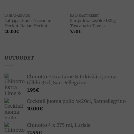
LAHJAPAKKAUS
KALAKASTIKKEET
Lahjapakkaus Toscanan
Simpukkakastike 180g,
Herkut, Italian Herkut
Toscana in Tavola
20.00
€
7.50
€
UUTUUDET
Chinotto Extra Lime & Inkivääri juoma
tölkki 33cl, San Pellegrino
1.95
€
Cocktail juoma pullo 4x20cl, Sanpellegrino
10.00
€
Chinotto 4 x 275 ml, Lurisia
12.99
€