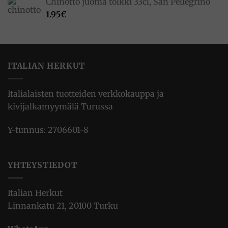
Chinotto juoma tölkki 33cl, San Pellegrino
1.95
€
ITALIAN HERKUT
Italialaisten tuotteiden verkkokauppa ja
kivijalkamyymälä Turussa
Y-tunnus: 2706601-8
YHTEYSTIEDOT
Italian Herkut
Linnankatu 21, 20100 Turku