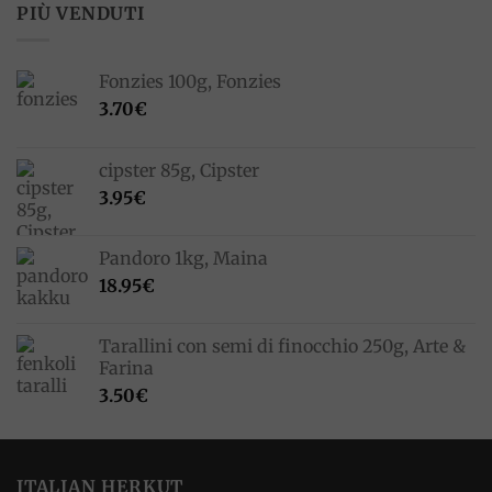
PIÙ VENDUTI
Fonzies 100g, Fonzies
3.70
€
cipster 85g, Cipster
3.95
€
Pandoro 1kg, Maina
18.95
€
Tarallini con semi di finocchio 250g, Arte &
Farina
3.50
€
ITALIAN HERKUT