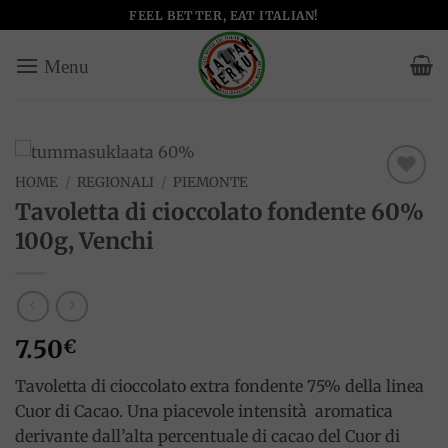
Salta
FEEL BETTER, EAT ITALIAN!
ai
contenuti
HOME
/
REGIONALI
/
PIEMONTE
Add to
Tavoletta di cioccolato fondente 60%
wishlist
100g, Venchi
7.50
€
Tavoletta di cioccolato extra fondente 75% della linea
Cuor di Cacao. Una piacevole intensità aromatica
derivante dall’alta percentuale di cacao del Cuor di