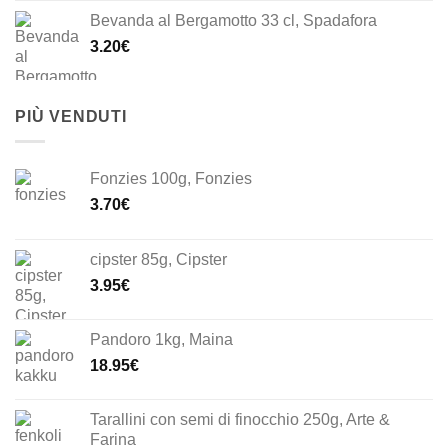
originale
attuale
Bevanda al Bergamotto 33 cl, Spadafora
era:
è:
3.20
€
33.00€.
23.10€.
PIÙ VENDUTI
Fonzies 100g, Fonzies
3.70
€
cipster 85g, Cipster
3.95
€
Pandoro 1kg, Maina
18.95
€
Tarallini con semi di finocchio 250g, Arte &
Farina