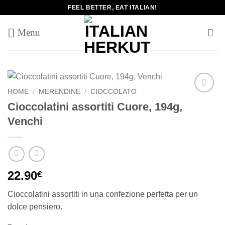
Salta
FEEL BETTER, EAT ITALIAN!
ai
contenuti
HOME
/
MERENDINE
/
CIOCCOLATO
Add to
Cioccolatini assortiti Cuore, 194g,
wishlist
Venchi
22.90
€
Cioccolatini assortiti in una confezione perfetta per un
dolce pensiero.