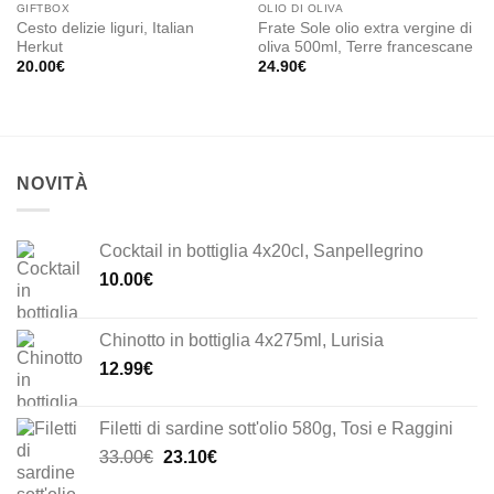
GIFTBOX
OLIO DI OLIVA
Cesto delizie liguri, Italian
Frate Sole olio extra vergine di
Herkut
oliva 500ml, Terre francescane
20.00
€
24.90
€
NOVITÀ
Cocktail in bottiglia 4x20cl, Sanpellegrino
10.00
€
Chinotto in bottiglia 4x275ml, Lurisia
12.99
€
Filetti di sardine sott'olio 580g, Tosi e Raggini
Il
Il
33.00
€
23.10
€
prezzo
prezzo