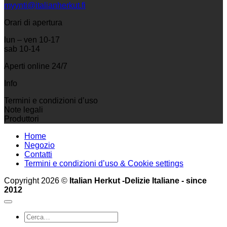
myynti@italianherkut.fi
Orari di apertura
lun – ven 10-17
sab 10-14
Aperti online 24/7
Info
Termini e condizioni d’uso
Note legali
Produttori
Home
Negozio
Contatti
Termini e condizioni d’uso & Cookie settings
Copyright 2026 ©
Italian Herkut -Delizie Italiane - since
2012
Cerca: