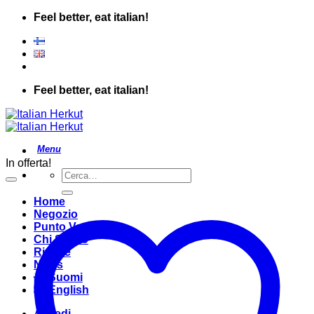
Salta
Feel better, eat italian!
ai
contenuti
Feel better, eat italian!
In offerta!
Cerca:
Home
Negozio
Punto Vendita
Chi Siamo
Ricette
News
Suomi
English
Accedi