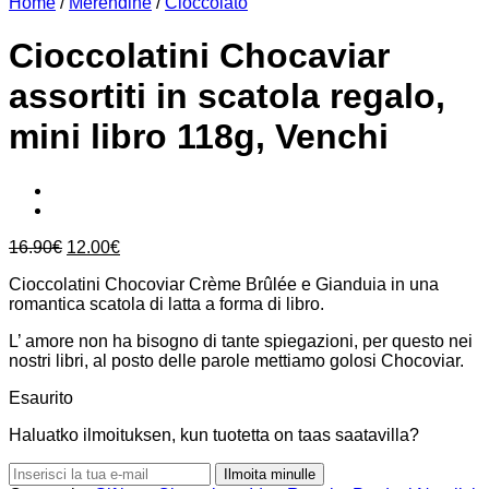
Home
/
Merendine
/
Cioccolato
Cioccolatini Chocaviar
assortiti in scatola regalo,
mini libro 118g, Venchi
Il
Il
16.90
€
12.00
€
prezzo
prezzo
Cioccolatini Chocoviar Crème Brûlée e Gianduia in una
originale
attuale
romantica scatola di latta a forma di libro.
era:
è:
16.90€.
12.00€.
L’ amore non ha bisogno di tante spiegazioni, per questo nei
nostri libri, al posto delle parole mettiamo golosi Chocoviar.
Esaurito
Haluatko ilmoituksen, kun tuotetta on taas saatavilla?
Ilmoita minulle