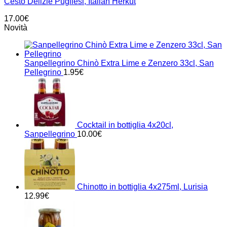
Cesto Delizie Pugliesi, Italian Herkut
17.00
€
Novità
Sanpellegrino Chinò Extra Lime e Zenzero 33cl, San
Pellegrino
1.95
€
Cocktail in bottiglia 4x20cl,
Sanpellegrino
10.00
€
Chinotto in bottiglia 4x275ml, Lurisia
12.99
€