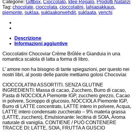
Categorie:
Giftbox
,
Cioccolato
,
Idee Regalo
,
Prodotti Natalizi
Tag:
chocolate
,
cioccolata
,
cioccolatini
,
lahjapakkaus
,
piemonte
,
suklaa
,
suklaakonvehdit
,
suklaata
,
venchi
Descrizione
Informazioni aggiuntive
Cioccolatini Chocoviar Crème Brûlée e Gianduia in una
romantica scatola di latta a forma di libro.
L’ amore non ha bisogno di tante spiegazioni, per questo nei
nostri libri, al posto delle parole mettiamo golosi Chocoviar.
CIOCCOLATINI ASSORTITI. SENZA GLUTINE
INGREDIENTI: Massa di cacao, Zucchero, Burro di cacao,
Pasta di NOCCIOLA Piemonte IGP, zucchero grezzo, Cacao
in polvere, Sciroppo di glucosio, NOCCIOLA Piemonte IGP,
Burro di LATTE concentrato, LATTE intero in polvere, Acqua,
LATTE intero condensato zuccherato – 9% materia grassa
(LATTE, zucchero), Emulsionante: lecitina di SOIA, Aroma
naturale di vaniglia. CONTIENE / PUÒ CONTENERE
TRACCE DI: LATTE, SOIA, FRUTTA A GUSCIO