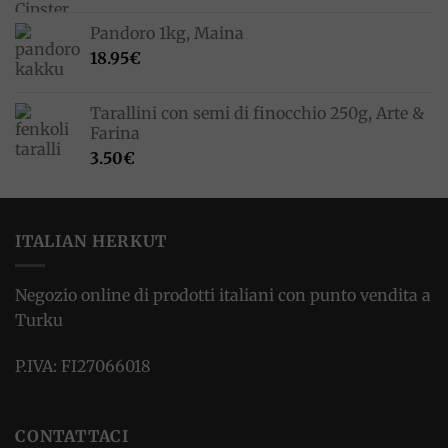
Pandoro 1kg, Maina
18.95
€
Tarallini con semi di finocchio 250g, Arte &
Farina
3.50
€
ITALIAN HERKUT
Negozio online di prodotti italiani con punto vendita a
Turku
P.IVA: FI27066018
CONTATTACI