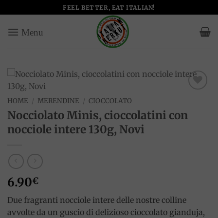
Salta
FEEL BETTER, EAT ITALIAN!
ai
contenuti
Add to
HOME
/
MERENDINE
/
CIOCCOLATO
wishlist
Nocciolato Minis, cioccolatini con
nocciole intere 130g, Novi
6.90
€
Due fragranti nocciole intere delle nostre colline
avvolte da un guscio di delizioso cioccolato gianduja,