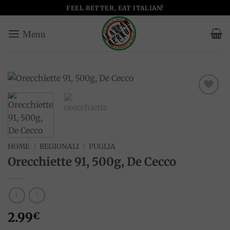
Salta
FEEL BETTER, EAT ITALIAN!
ai
contenuti
Add to
wishlist
HOME
/
REGIONALI
/
PUGLIA
Orecchiette 91, 500g, De Cecco
2.99
€