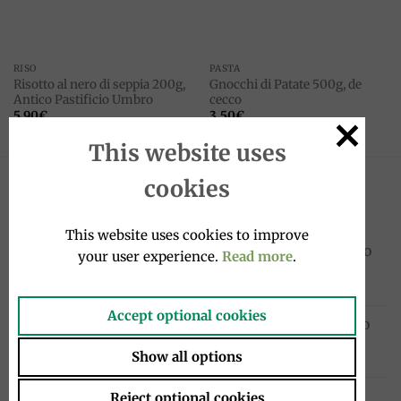
RISO
PASTA
Risotto al nero di seppia 200g,
Gnocchi di Patate 500g, de
Antico Pastificio Umbro
cecco
5.90
€
3.50
€
This website uses
cookies
NOVITÀ
This website uses cookies to improve
Sanpellegrino Chinò Extra Lime e Zenzero
your user experience.
Read more
.
33cl, San Pellegrino
1.95
€
Accept optional cookies
Cocktail in bottiglia 4x20cl, Sanpellegrino
10.00
€
Show all options
Chinotto in bottiglia 4x275ml, Lurisia
Reject optional cookies