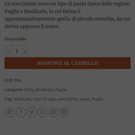
Le orecchiette sono un tipo di pasta tipico delle regioni
Puglia e Basilicata, la cui forma è
approssimativamente quella di piccole orecchie, da cui
deriva appunto il nome.
Disponibile
Orecchiette 91, 500g, De Cecco quantità
AGGIUNGI AL CARRELLO
COD:
914
Categorie:
Pasta
,
Basilicata
,
Puglia
Tag:
basilicata
,
cime di rapa
,
orecchiette
,
pasta
,
Puglia