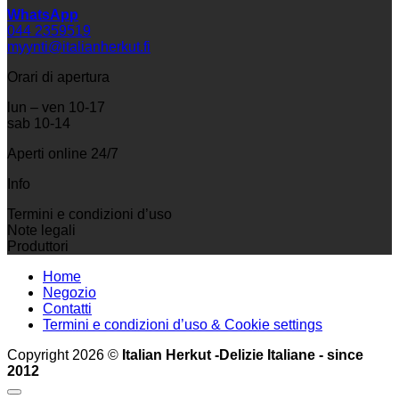
WhatsApp
044 2359519
myynti@italianherkut.fi
Orari di apertura
lun – ven 10-17
sab 10-14
Aperti online 24/7
Info
Termini e condizioni d’uso
Note legali
Produttori
Home
Negozio
Contatti
Termini e condizioni d’uso & Cookie settings
Copyright 2026 ©
Italian Herkut -Delizie Italiane - since
2012