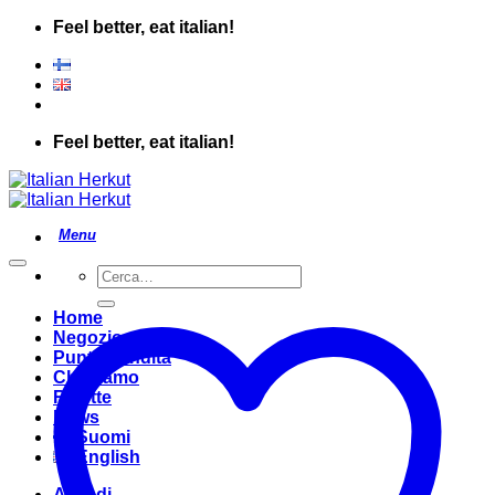
Salta
Feel better, eat italian!
ai
contenuti
Feel better, eat italian!
Cerca:
Home
Negozio
Punto Vendita
Chi Siamo
Ricette
News
Suomi
English
Accedi