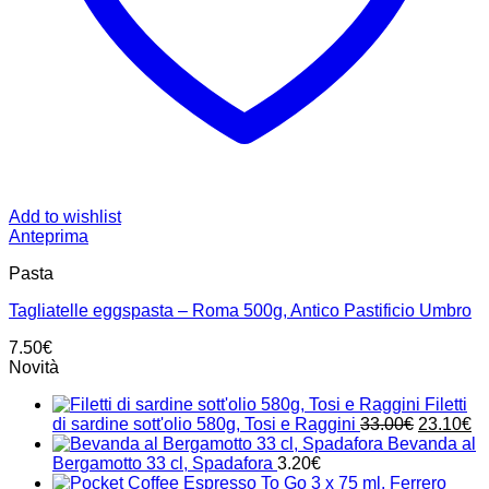
Add to wishlist
Anteprima
Pasta
Tagliatelle eggspasta – Roma 500g, Antico Pastificio Umbro
7.50
€
Novità
Filetti
Il
Il
di sardine sott'olio 580g, Tosi e Raggini
33.00
€
23.10
€
prezzo
pr
Bevanda al
originale
at
Bergamotto 33 cl, Spadafora
3.20
€
era:
è: