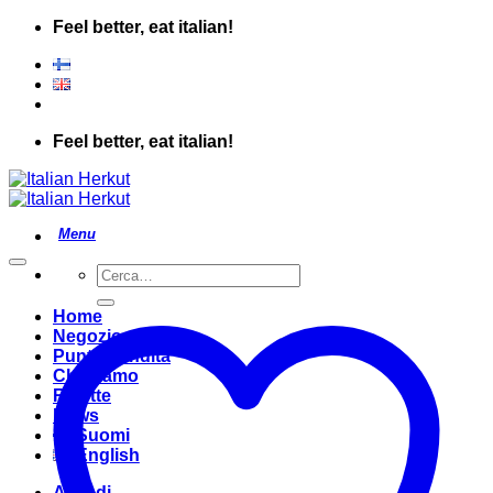
Salta
Feel better, eat italian!
ai
contenuti
Feel better, eat italian!
Cerca:
Home
Negozio
Punto Vendita
Chi Siamo
Ricette
News
Suomi
English
Accedi