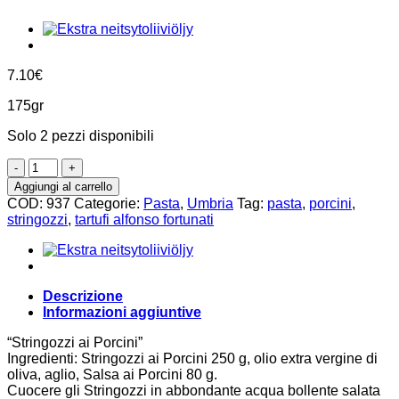
7.10
€
175gr
Solo 2 pezzi disponibili
Stringozzi
all'uovo
Aggiungi al carrello
con
COD:
937
Categorie:
Pasta
,
Umbria
Tag:
pasta
,
porcini
,
Porcini
stringozzi
,
tartufi alfonso fortunati
250g,
Tartufi
Alfonso
Fortunati
quantità
Descrizione
Informazioni aggiuntive
“Stringozzi ai Porcini”
Ingredienti: Stringozzi ai Porcini 250 g, olio extra vergine di
oliva, aglio, Salsa ai Porcini 80 g.
Cuocere gli Stringozzi in abbondante acqua bollente salata