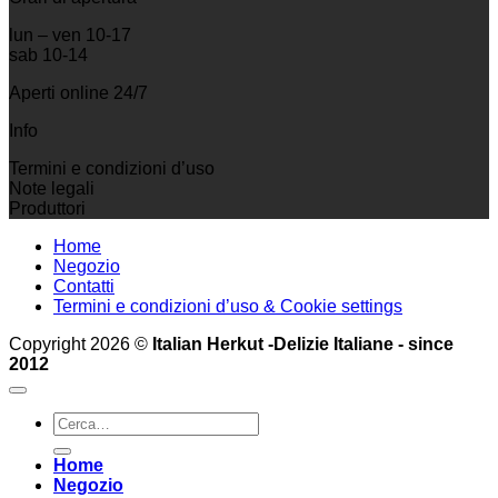
lun – ven 10-17
sab 10-14
Aperti online 24/7
Info
Termini e condizioni d’uso
Note legali
Produttori
Home
Negozio
Contatti
Termini e condizioni d’uso & Cookie settings
Copyright 2026 ©
Italian Herkut -Delizie Italiane - since
2012
Cerca:
Home
Negozio