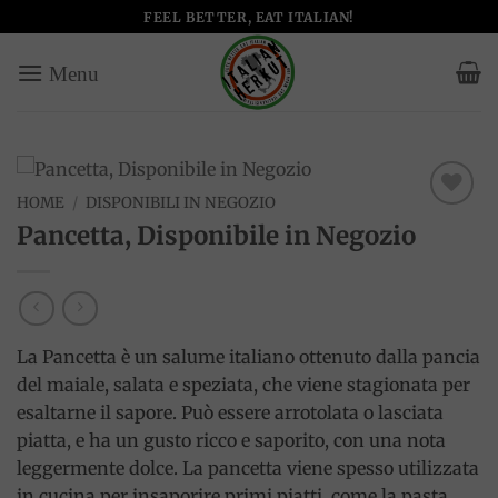
Salta
FEEL BETTER, EAT ITALIAN!
ai
contenuti
HOME
/
DISPONIBILI IN NEGOZIO
Add to
Pancetta, Disponibile in Negozio
wishlist
La Pancetta è un salume italiano ottenuto dalla pancia
del maiale, salata e speziata, che viene stagionata per
esaltarne il sapore. Può essere arrotolata o lasciata
piatta, e ha un gusto ricco e saporito, con una nota
leggermente dolce. La pancetta viene spesso utilizzata
in cucina per insaporire primi piatti, come la pasta