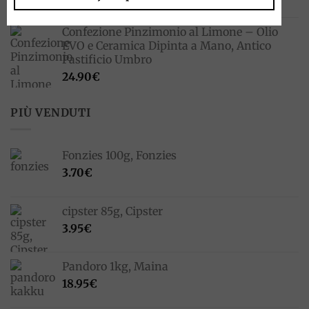
5.50
€
Confezione Pinzimonio al Limone – Olio
EVO e Ceramica Dipinta a Mano, Antico
Pastificio Umbro
24.90
€
PIÙ VENDUTI
Fonzies 100g, Fonzies
3.70
€
cipster 85g, Cipster
3.95
€
Pandoro 1kg, Maina
18.95
€