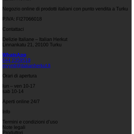
Negozio online di prodotti italiani con punto vendita a Turku
P.IVA: FI27066018
Contattaci
Delizie Italiane – Italian Herkut
Linnankatu 21, 20100 Turku
WhatsApp
044 2359519
myynti@italianherkut.fi
Orari di apertura
lun – ven 10-17
sab 10-14
Aperti online 24/7
Info
Termini e condizioni d’uso
Note legali
Produttori