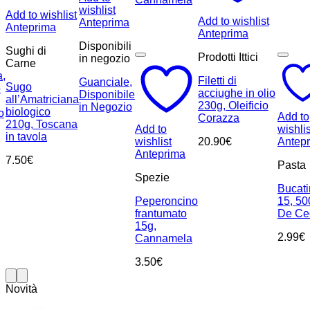
wishlist
Add to wishlist
Add to wishlist
Anteprima
Anteprima
Anteprima
Disponibili
Sughi di
Prodotti Ittici
in negozio
Carne
a,
Filetti di
Guanciale,
Sugo
o
acciughe in olio
Disponibile
all’Amatriciana
230g, Oleificio
in Negozio
biologico
o
Add to
Corazza
210g, Toscana
Add to
wishlis
in tavola
wishlist
20.90
€
Antep
Anteprima
7.50
€
Pasta
Spezie
Bucati
Peperoncino
15, 50
frantumato
De Ce
15g,
2.99
€
Cannamela
3.50
€
Novità