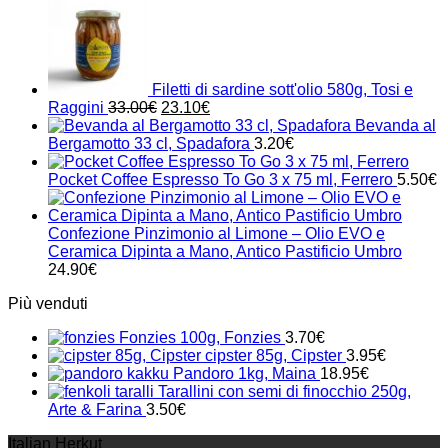
Filetti di sardine sott'olio 580g, Tosi e
Il
Il
Raggini
33.00
€
23.10
€
prezzo
prezzo
Bevanda al
originale
attuale
Bergamotto 33 cl, Spadafora
3.20
€
era:
è:
33.00€.
23.10€.
Pocket Coffee Espresso To Go 3 x 75 ml, Ferrero
5.50
€
Confezione Pinzimonio al Limone – Olio EVO e
Ceramica Dipinta a Mano, Antico Pastificio Umbro
24.90
€
Più venduti
Fonzies 100g, Fonzies
3.70
€
cipster 85g, Cipster
3.95
€
Pandoro 1kg, Maina
18.95
€
Tarallini con semi di finocchio 250g,
Arte & Farina
3.50
€
Italian Herkut