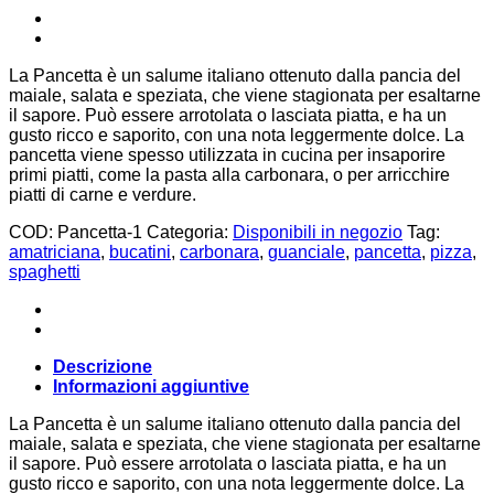
La Pancetta è un salume italiano ottenuto dalla pancia del
maiale, salata e speziata, che viene stagionata per esaltarne
il sapore. Può essere arrotolata o lasciata piatta, e ha un
gusto ricco e saporito, con una nota leggermente dolce. La
pancetta viene spesso utilizzata in cucina per insaporire
primi piatti, come la pasta alla carbonara, o per arricchire
piatti di carne e verdure.
COD:
Pancetta-1
Categoria:
Disponibili in negozio
Tag:
amatriciana
,
bucatini
,
carbonara
,
guanciale
,
pancetta
,
pizza
,
spaghetti
Descrizione
Informazioni aggiuntive
La Pancetta è un salume italiano ottenuto dalla pancia del
maiale, salata e speziata, che viene stagionata per esaltarne
il sapore. Può essere arrotolata o lasciata piatta, e ha un
gusto ricco e saporito, con una nota leggermente dolce. La