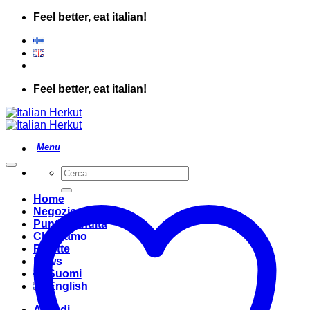
Salta
Feel better, eat italian!
ai
contenuti
Feel better, eat italian!
Cerca:
Home
Negozio
Punto Vendita
Chi Siamo
Ricette
News
Suomi
English
Accedi