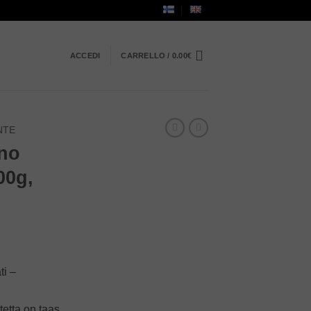
ACCEDI
CARRELLO /
0.00
€
NTE
ino
00g,
ti –
tetta on taas