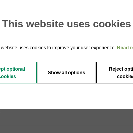
This website uses cookies
 website uses cookies to improve your user experience.
Read 
Add to
Add
wishlist
wishl
ESAURITO
pt optional
Reject opt
Show all options
cookies
cookie
COLATO
CIOCCOLATO
Perugina cioccolatini tubo 87,5g,
Gianduiotti 180gr, Novi
gina
9.90
€
€