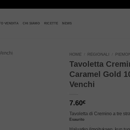
TO VENDITA
CHI SIAMO
RICETTE
NEWS
HOME
/
REGIONALI
/
PIEMO
Tavoletta Crem
Add to
Caramel Gold 1
wishlist
Venchi
7.60
€
Tavoletta di Cremino a tre stra
Esaurito
Haluatko ilmoituksen, kun tuo