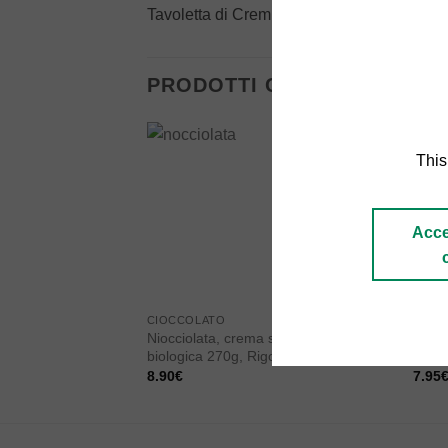
Tavoletta di Cremino a tre strati
PRODOTTI CORRELATI
This
Add to
wishlist
Acce
CIOCCOLATO
CIOC
Niocciolata, crema spalmabile
Baci 
biologica 270g, Rigoni di Asiago
Peru
8.90
€
7.95