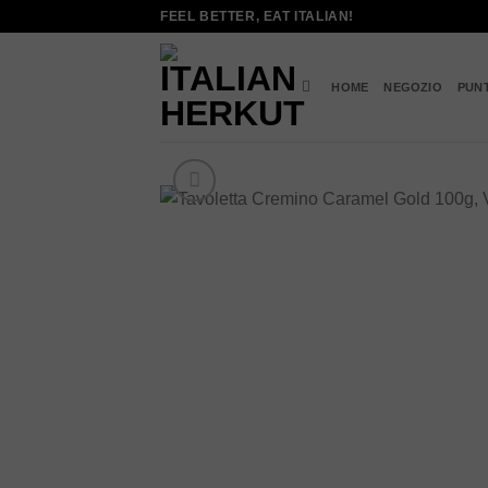
Salta
FEEL BETTER, EAT ITALIAN!
ai
contenuti
HOME
NEGOZIO
PUN