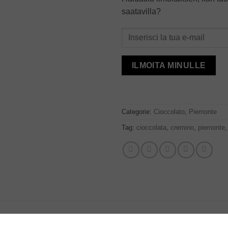
saatavilla?
ILMOITA MINULLE
Categorie:
Cioccolato
,
Piemonte
Tag:
cioccolata
,
cremino
,
piemonte