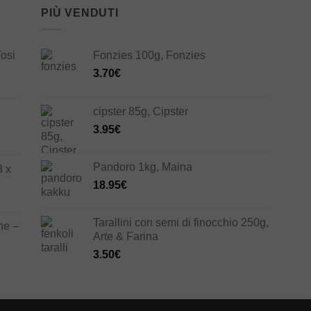
PIÙ VENDUTI
Tosi
Fonzies 100g, Fonzies
3.70
€
cipster 85g, Cipster
3.95
€
Pandoro 1kg, Maina
3 x
18.95
€
Tarallini con semi di finocchio 250g,
ne –
Arte & Farina
3.50
€