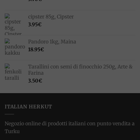
cipster 85g, Cipster
3.95
€
Pandoro 1kg, Maina
18.95
€
Tarallini con semi di finocchio 250g, Arte &
Farina
3.50
€
ITALIAN HERKUT
Negozio online di prodotti italiani con punto vendita a
Turku