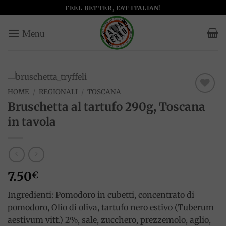
Salta
FEEL BETTER, EAT ITALIAN!
ai
contenuti
HOME
/
REGIONALI
/
TOSCANA
Add to
Bruschetta al tartufo 290g, Toscana
wishlist
in tavola
7.50
€
Ingredienti: Pomodoro in cubetti, concentrato di
pomodoro, Olio di oliva, tartufo nero estivo (Tuberum
aestivum vitt.) 2%, sale, zucchero, prezzemolo, aglio,