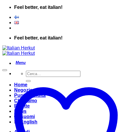
Salta
Feel better, eat italian!
ai
contenuti
Feel better, eat italian!
Cerca:
Home
Negozio
Punto Vendita
Chi Siamo
Ricette
News
Suomi
English
Accedi