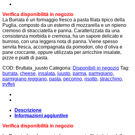
Verifica disponibilità in negozio
La Burrata è un formaggio fresco a pasta filata tipico della
Puglia, composto da un esterno di mozzarella e un ripieno
cremoso di stracciatella e panna. Caratterizzata da una
consistenza morbida e cremosa, ha un sapore delicato e
burroso, con una leggera nota di panna. Viene spesso
servita fresca, accompagnata da pomodori, olio d’oliva e
pane croccante, oppure utilizzata per arricchire insalate,
pizze e piatti di pasta.
COD:
Bruttata_juusto
Categoria:
Disponibili in negozio
Tag:
burrata
,
cheese
,
insalata
,
juusto
,
parma
,
parmigiano
,
parmigiano reggiano
,
pasta
,
pecorino
,
risotto
,
stracchino
,
tryffeli
Descrizione
Informazioni aggiuntive
Verifica disponibilità in negozio