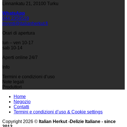
Linnankatu 21, 20100 Turku
WhatsApp
044 2359519
myynti@italianherkut.fi
Orari di apertura
lun – ven 10-17
sab 10-14
Aperti online 24/7
Info
Termini e condizioni d’uso
Note legali
Produttori
Home
Negozio
Contatti
Termini e condizioni d’uso & Cookie settings
Copyright 2026 ©
Italian Herkut -Delizie Italiane - since
2012