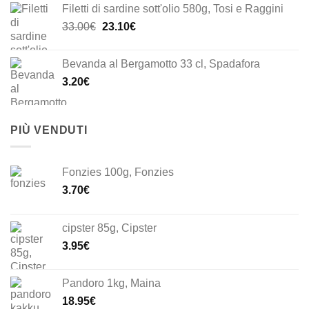
Filetti di sardine sott'olio 580g, Tosi e Raggini
Il
Il
33.00
€
23.10
€
prezzo
prezzo
originale
attuale
Bevanda al Bergamotto 33 cl, Spadafora
era:
è:
3.20
€
33.00€.
23.10€.
PIÙ VENDUTI
Fonzies 100g, Fonzies
3.70
€
cipster 85g, Cipster
3.95
€
Pandoro 1kg, Maina
18.95
€