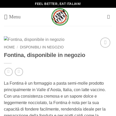
Salta
FEEL BETTER, EAT ITALIAN!
ai
contenuti
HOME
/
DISPONIBILI IN NEGOZIO
Add to
Fontina, disponibile in negozio
wishlist
La Fontina è un formaggio a pasta semi-molle prodotto
principalmente in Valle d’Aosta, Italia, con latte vaccino.
Con una consistenza cremosa e un sapore dolce e
leggermente nocciolato, la Fontina è nota per la sua
capacità di fondere facilmente, rendendola ideale per la
preparazione della fonduta e per piatti caldi come la