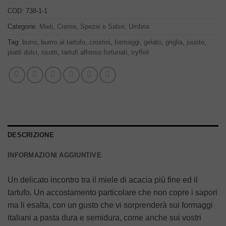
COD:
738-1-1
Categorie:
Mieli
,
Creme
,
Spezie e Salse
,
Umbria
Tag:
burro
,
burrro al tartufo
,
crostini
,
formaggi
,
gelato
,
griglia
,
juusto
,
piatti dolci
,
risotti
,
tartufi alfonso fortunati
,
tryffeli
DESCRIZIONE
INFORMAZIONI AGGIUNTIVE
Un delicato incontro tra il miele di acacia più fine ed il
tartufo. Un accostamento particolare che non copre i sapori
ma li esalta, con un gusto che vi sorprenderà sui formaggi
italiani a pasta dura e semidura, come anche sui vostri