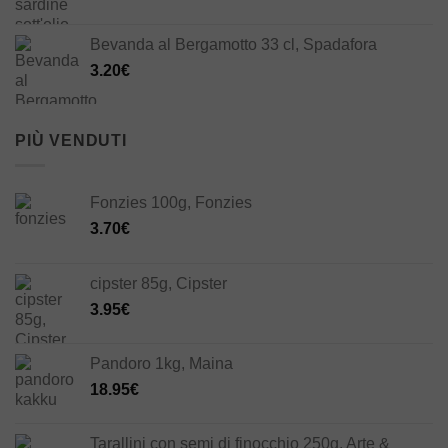
prezzo
prezzo
originale
attuale
Bevanda al Bergamotto 33 cl, Spadafora
era:
è:
3.20
€
33.00€.
23.10€.
PIÙ VENDUTI
Fonzies 100g, Fonzies
3.70
€
cipster 85g, Cipster
3.95
€
Pandoro 1kg, Maina
18.95
€
Tarallini con semi di finocchio 250g, Arte &