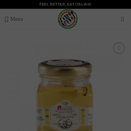
Salta
FEEL BETTER, EAT ITALIAN!
ai
contenuti
Add to
wishlist