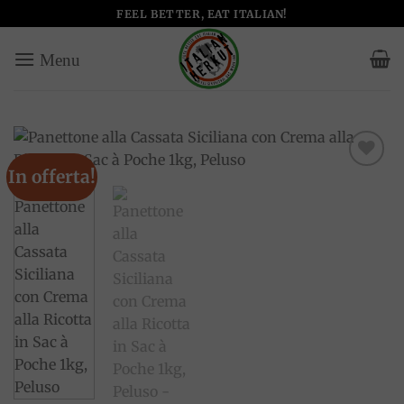
Salta
FEEL BETTER, EAT ITALIAN!
ai
contenuti
In offerta!
Add to
wishlist