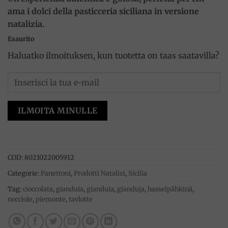
ama i dolci della pasticceria siciliana in versione
natalizia.
Esaurito
Haluatko ilmoituksen, kun tuotetta on taas saatavilla?
ILMOITA MINULLE
COD:
8021022005912
Categorie:
Panettoni
,
Prodotti Natalizi
,
Sicilia
Tag:
cioccolata
,
gianduia
,
gianduia
,
gianduja
,
hasselpähkinä
,
nocciole
,
piemonte
,
tavlotte