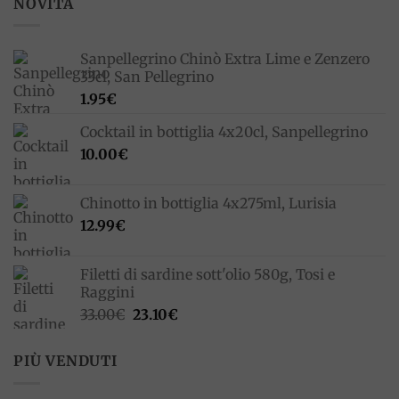
NOVITÀ
Sanpellegrino Chinò Extra Lime e Zenzero
33cl, San Pellegrino
1.95
€
Cocktail in bottiglia 4x20cl, Sanpellegrino
10.00
€
Chinotto in bottiglia 4x275ml, Lurisia
12.99
€
Filetti di sardine sott'olio 580g, Tosi e
Raggini
Il
Il
33.00
€
23.10
€
prezzo
prezzo
originale
attuale
PIÙ VENDUTI
era:
è:
33.00€.
23.10€.