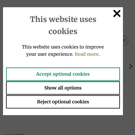
This website uses
PRODOTTI CORRELATI
cookies
This website uses cookies to improve
Add to
Add to
your user experience.
Read more
.
wishlist
wishlist
ESAURITO
ESAURITO
Accept optional cookies
Show all options
PRODOTTI NATALIZI
PRODOTTI NATALIZI
Classic Milan Panettone 1kg,
Pandoro 750g, Maina
Reject optional cookies
Maina
16.90
€
21.50
€