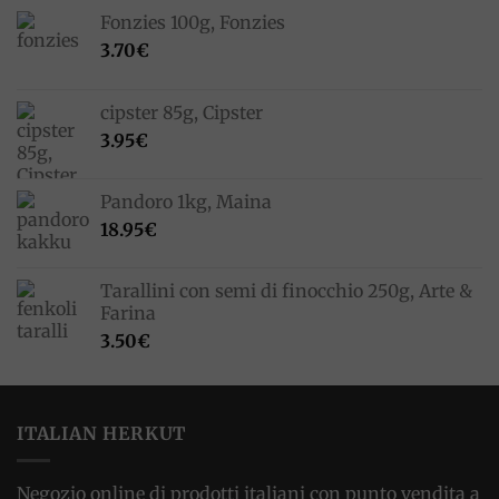
Fonzies 100g, Fonzies
3.70
€
cipster 85g, Cipster
3.95
€
Pandoro 1kg, Maina
18.95
€
Tarallini con semi di finocchio 250g, Arte &
Farina
3.50
€
ITALIAN HERKUT
Negozio online di prodotti italiani con punto vendita a