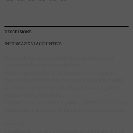
DESCRIZIONE
INFORMAZIONI AGGIUNTIVE
Un panettone che racchiude tutta la dolcezza e i
profumi della tradizione siciliana.
Soffice e profumato, arricchito con una deliziosa
macedonia di frutta candita e una
crema alla ricotta
da dosare a piacere grazie alla pratica sac à poche
inclusa nella confezione.
Un’esperienza autentica e golosa, perfetta per chi ama
i dolci della pasticceria siciliana in versione natalizia.
Peso:
1 kg
Confezione:
con sac à poche per la crema alla ricotta