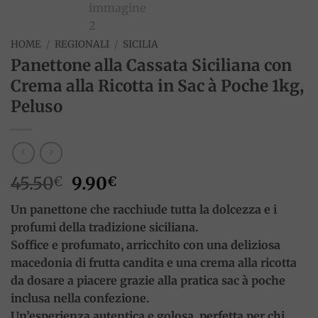
HOME
/
REGIONALI
/
SICILIA
Panettone alla Cassata Siciliana con
Crema alla Ricotta in Sac à Poche 1kg,
Peluso
Il
Il
45.50
9.90
€
€
prezzo
prezzo
Un panettone che racchiude tutta la dolcezza e i
originale
attuale
profumi della tradizione siciliana.
era:
è:
Soffice e profumato, arricchito con una deliziosa
45.50€.
9.90€.
macedonia di frutta candita e una
crema alla ricotta
da dosare a piacere grazie alla pratica sac à poche
inclusa nella confezione.
Un’esperienza autentica e golosa, perfetta per chi