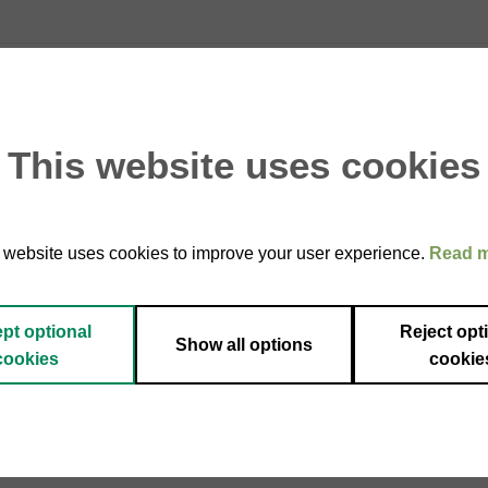
liano, quale quello di Bronte (IGP e presidio Slow Food), da vit
ne di svariati dolci e dessert. Ottima per farcire torte, crostate
This website uses cookies
 website uses cookies to improve your user experience.
Read 
pt optional
Reject opt
Show all options
cookies
cookie
Add to
Add
wishlist
wishl
ESAURITO