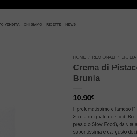
TO VENDITA
CHI SIAMO
RICETTE
NEWS
HOME
/
REGIONALI
/
SICILIA
Crema di Pistac
Add to
Brunia
wishlist
10.90
€
Il profumatissimo e famoso P
Siciliano, quale quello di Bro
presidio Slow Food), da vita
saporitissima e dal gusto dec