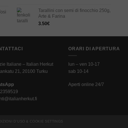
Tarallini con semi di finocchio 250g,
Tosi
Arte & Farina
3.50
€
NTATTACI
ORARI DI APERTURA
zie Italiane – Italian Herkut
lun – ven 10-17
ankatu 21, 20100 Turku
sab 10-14
tsApp
Aperti online 24/7
 2359519
ti@italianherkut.fi
DIZIONI D’USO & COOKIE SETTINGS