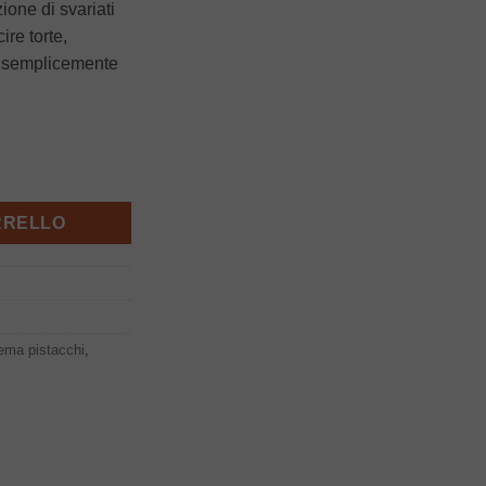
one di svariati
ire torte,
 o semplicemente
a quantità
RRELLO
ema pistacchi
,