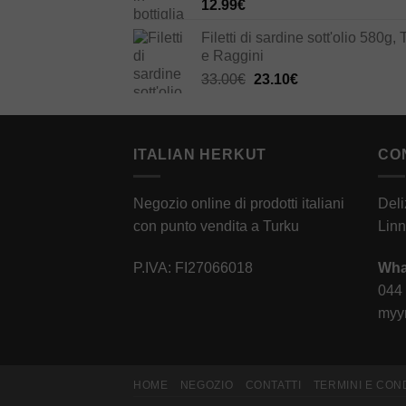
12.99
€
Filetti di sardine sott'olio 580g, 
e Raggini
Il
Il
33.00
€
23.10
€
prezzo
prezzo
originale
attuale
era:
è:
ITALIAN HERKUT
33.00€.
23.10€.
CO
Negozio online di prodotti italiani
Deli
con punto vendita a Turku
Linn
P.IVA: FI27066018
Wha
044
myyn
HOME
NEGOZIO
CONTATTI
TERMINI E CON