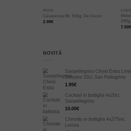
PASTA
CONS
Melan
Casareccia 88, 500g, De Cecco
290g,
2.99
€
7.50
NOVITÀ
Sanpellegrino Chinò Extra Lime
Zenzero 33cl, San Pellegrino
1.95
€
Cocktail in bottiglia 4x20cl,
Sanpellegrino
10.00
€
Chinotto in bottiglia 4x275ml,
Lurisia