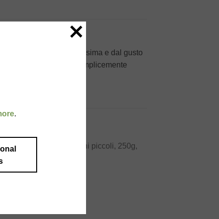
a a questa crema saporitissima e dal gusto
, bignè, dolcetti vari o semplicemente
more
.
ional
s
 to
Add to
ist
wishlist