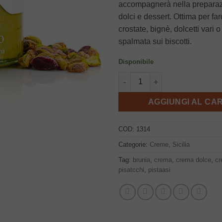
accompagnerà nella preparazi
dolci e dessert. Ottima per farc
crostate, bignè, dolcetti vari
spalmata sui biscotti.
Disponibile
Crema di Pistacchi 190g, Bruni
AGGIUNGI AL CA
COD:
1314
Categorie:
Creme
,
Sicilia
Tag:
brunia
,
crema
,
crema dolce
,
cr
pisatcchi
,
pistaasi