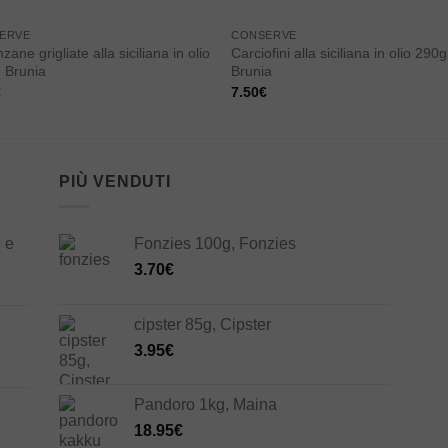
ERVE
CONSERVE
zane grigliate alla siciliana in olio
Carciofini alla siciliana in olio 290g
 Brunia
Brunia
€
7.50
€
PIÙ VENDUTI
 e
Fonzies 100g, Fonzies
3.70
€
cipster 85g, Cipster
3.95
€
Pandoro 1kg, Maina
18.95
€