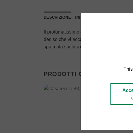
DESCRIZIONE
INFORMAZIONI AGGIUNTIVE
Il profumatissimo e famoso Pistacchio Sici
deciso che vi accompagnerà nella preparazio
spalmata sui biscotti.
This
PRODOTTI CORRELATI
Acce
Add to
wishlist