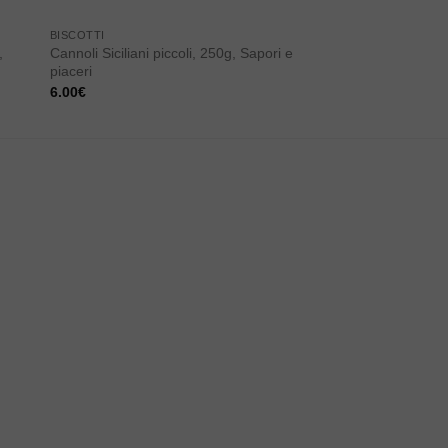
BISCOTTI
CASALINGHI
,
Cannoli Siciliani piccoli, 250g, Sapori e
Stampo per Arancini,
piaceri
Arancinotto
6.00
€
26.90
€