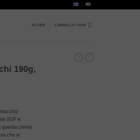
ACCEDI
CARRELLO /
0.00
€
chi 190g,
istacchio
nte (IGP e
 a questa crema
iso che vi