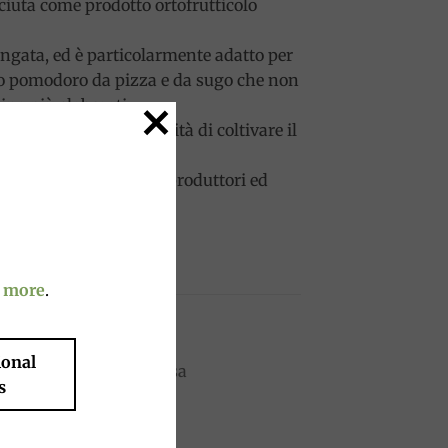
iuta come prodotto ortofrutticolo
ungata, ed è particolarmente adatto per
imo pomodoro da pizza e da sugo che non
ina più elaborati.
conoscenze e la capacità di coltivare il
delle piantine ai soci produttori ed
a.
 more
.
ional
s
to
Add to
ist
wishlist