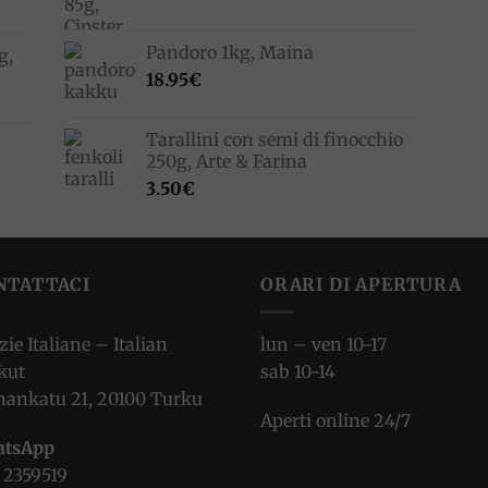
Pandoro 1kg, Maina
g,
18.95
€
Tarallini con semi di finocchio
250g, Arte & Farina
3.50
€
NTATTACI
ORARI DI APERTURA
zie Italiane – Italian
lun – ven 10-17
kut
sab 10-14
nankatu 21, 20100 Turku
Aperti online 24/7
tsApp
 2359519