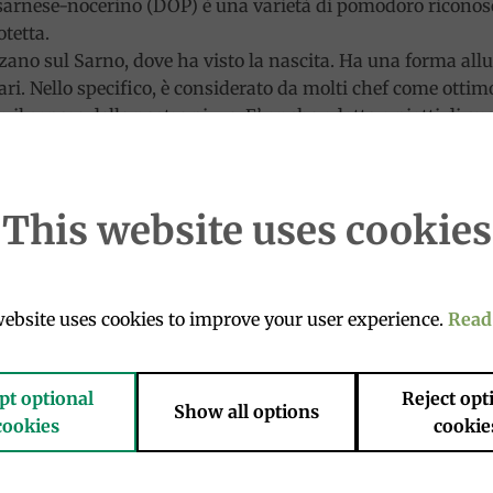
sarnese-nocerino (DOP) è una varietà di pomodoro riconosc
tetta.
zano sul Sarno, dove ha visto la nascita. Ha una forma all
ari. Nello specifico, è considerato da molti chef come ott
il sapore delle nostre pizze. E’ anche adatto a piatti di cuc
rzano vi è il lavoro di agricoltori che uniscono le proprie 
sperienze tramandate da ben quattro generazioni.
ttivo del “San Marzano” partendo dai semi, dalla fornitura 
This website uses cookies
nica agronomica durante la fase di crescita fino alla raccolt
ebsite uses cookies to improve your user experience.
Read
pt optional
Reject opt
Show all options
cookies
cookie
Add to
Add 
wishlist
wishl