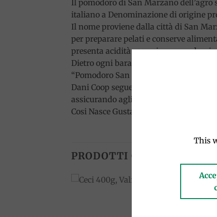
Il pomodoro di San Marzano dell’agro 
italiano a Denominazione di origine pro
Il nome proviene dalla città di San Mar
per preparare pelati e conserve aliment
presenta acidità eccessiva e non domina 
Dietro ogni barattolo di pomodoro San Ma
“Pomodoro San Marzano” seguendo le e
Dani Coop segue tutto il processo produ
assicurando agli stessi l’assistenza tec
Cosi Nasce Gustarosso
This w
PRODOTTI CORRELATI
Acce
Add to
Add to
wishlist
wishlist