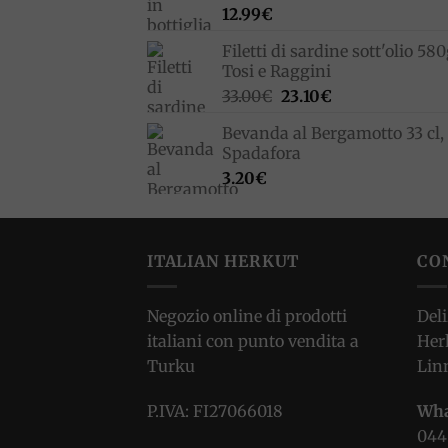
12.99
€
Filetti di sardine sott'olio 580
Tosi e Raggini
Il
Il
33.00
€
23.10
€
prezzo
prezzo
Bevanda al Bergamotto 33 cl,
originale
attuale
Spadafora
era:
è:
3.20
€
33.00€.
23.10€.
ITALIAN HERKUT
CO
Negozio online di prodotti
Deli
italiani con punto vendita a
Her
Turku
Lin
P.IVA: FI27066018
Wha
044