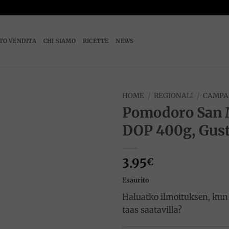
TO VENDITA
CHI SIAMO
RICETTE
NEWS
HOME
/
REGIONALI
/
CAMPA
Pomodoro San
Add to
DOP 400g, Gus
wishlist
3.95
€
Esaurito
Haluatko ilmoituksen, kun 
taas saatavilla?