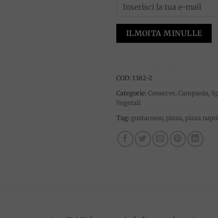
ILMOITA MINULLE
COD:
1382-2
Categorie:
Conserve
,
Campania
,
Sp
Vegetali
Tag:
gustarosso
,
pizza
,
pizza napo