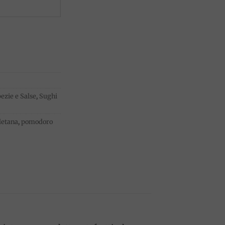
ezie e Salse
,
Sughi
letana
,
pomodoro