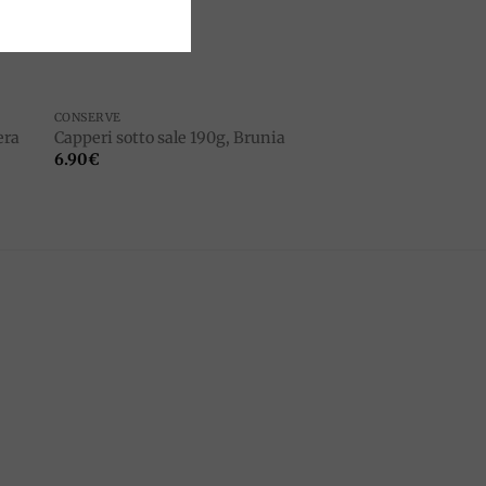
CONSERVE
era
Capperi sotto sale 190g, Brunia
6.90
€