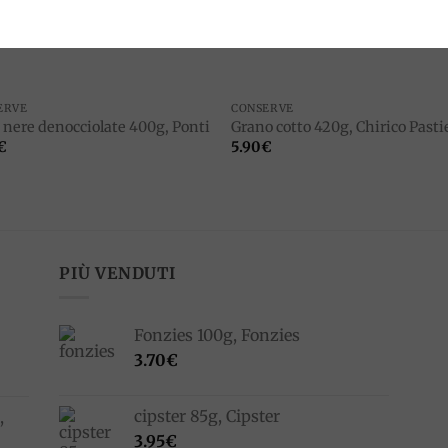
ERVE
CONSERVE
e nere denocciolate 400g, Ponti
Grano cotto 420g, Chirico Pasti
€
5.90
€
PIÙ VENDUTI
Fonzies 100g, Fonzies
3.70
€
cipster 85g, Cipster
,
3.95
€