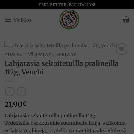
Skip
FEEL BETTER, EAT ITALIAN!
to
content
ETUSIVU
/
VÄLIPALAT
/
SUKLAAT
Add to
Lahjarasia sekoitetuilla pralineilla
wishlist
112g, Venchi
21.90
€
Lahjarasia sekoitetuilla pralineilla 112g
Todellisille herkkusuille suunniteltu lahja: valikoima
erilaisia praliineja, täydellinen nautittavaksi yhdessä