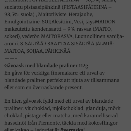
suolattu pistaasipähkinä (PISTAASIPÄHKINÄ –
98,5%, suola) , Maitotiiviste, Herajauhe,
Emulgointiaine: SOIJAlesitiini, Vesi, täysMAIDON
makeutettu kondensaatti – 9% rasvaa (MAITO,
sokeri), vedetön MAITORASVA, Luonnollinen vanilja-
aromi. SISÄLTÄÄ / SAATTAA SISÄLTÄÄ JÄLMIÄ:
MAITOA, SOIJAA, PÄHKINÄÄ
——-
Gåvoask med blandade praliner 112g
En gåva för verkliga finsmakare: ett urval av
blandade praliner, perfekt att njuta av tillsammans
eller som en överraskande present.
En liten gåvoask fylld med ett urval av blandade
praliner: vit choklad, mjölkchoklad, gianduja, mörk
choklad, pistage eller matcha, med karamelliserad
hasselnöt från Piemonte, täckta med kokosflingor
eller kakao – ledordet är
överraska!