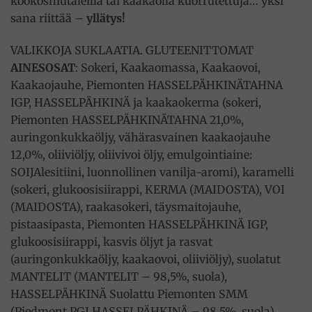
kookoshiutaleilla tai kaakaolla kuorrutettuja… yksi
sana riittää –
yllätys!
VALIKKOJA SUKLAATIA. GLUTEENITTOMAT
AINESOSAT
: Sokeri, Kaakaomassa, Kaakaovoi,
Kaakaojauhe, Piemonten HASSELPÄHKINÄTAHNA
IGP, HASSELPÄHKINÄ ja kaakaokerma (sokeri,
Piemonten HASSELPÄHKINÄTAHNA 21,0%,
auringonkukkaöljy, vähärasvainen kaakaojauhe
12,0%, oliiviöljy, oliivivoi öljy, emulgointiaine:
SOIJAlesitiini, luonnollinen vanilja-aromi), karamelli
(sokeri, glukoosisiirappi, KERMA (MAIDOSTA), VOI
(MAIDOSTA), raakasokeri, täysmaitojauhe,
pistaasipasta, Piemonten HASSELPÄHKINÄ IGP,
glukoosisiirappi, kasvis öljyt ja rasvat
(auringonkukkaöljy, kaakaovoi, oliiviöljy), suolatut
MANTELIT (MANTELIT – 98,5%, suola),
HASSELPÄHKINÄ Suolattu Piemonten SMM
(Piedmont PGI HASSELPÄHKINÄ – 98,5%, suola),