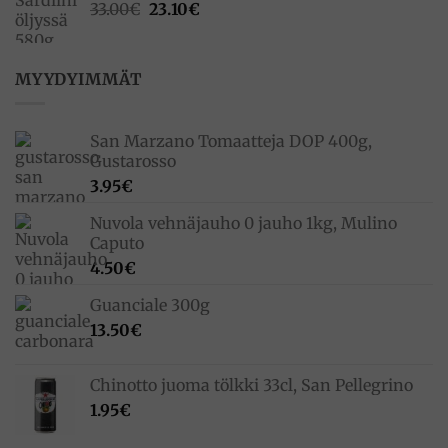
Alkuperäinen
Nykyinen
33.00
€
23.10
€
hinta
hinta
oli:
on:
33.00€.
23.10€.
MYYDYIMMÄT
San Marzano Tomaatteja DOP 400g,
Gustarosso
3.95
€
Nuvola vehnäjauho 0 jauho 1kg, Mulino
Caputo
4.50
€
Guanciale 300g
13.50
€
Chinotto juoma tölkki 33cl, San Pellegrino
1.95
€