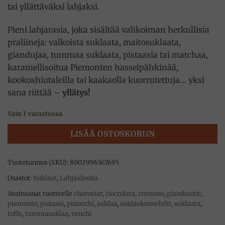
tai yllättäväksi lahjaksi.
Pieni lahjarasia, joka sisältää valikoiman herkullisia
praliineja: valkoista suklaata, maitosuklaata,
giandujaa, tummaa suklaata, pistaasia tai matchaa,
karamellisoitua Piemonten hasselpähkinää,
kookoshiutaleilla tai kaakaolla kuorrutettuja… yksi
sana riittää –
yllätys!
Vain 1 varastossa
LISÄÄ OSTOSKORIIN
Tuotetunnus (SKU):
8002996367695
Osastot:
Suklaat
,
Lahjaideoita
Avainsanat tuotteelle
chocoviar
,
cioccolata
,
cremino
,
gianduiotti
,
piemonte
,
pistaasi
,
pistacchi
,
suklaa
,
suklaakonvehdit
,
suklaata
,
toffe
,
tummasuklaa
,
venchi