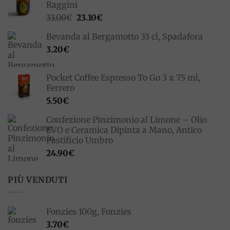
Raggini
Il
Il
33.00
€
23.10
€
prezzo
prezzo
Bevanda al Bergamotto 33 cl, Spadafora
originale
attuale
3.20
€
era:
è:
33.00€.
23.10€.
Pocket Coffee Espresso To Go 3 x 75 ml,
Ferrero
5.50
€
Confezione Pinzimonio al Limone – Olio
EVO e Ceramica Dipinta a Mano, Antico
Pastificio Umbro
24.90
€
PIÙ VENDUTI
Fonzies 100g, Fonzies
3.70
€