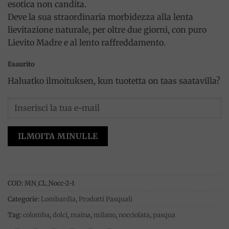
esotica non candita.
Deve la sua straordinaria morbidezza alla lenta
lievitazione naturale, per oltre due giorni, con puro
Lievito Madre e al lento raffreddamento.
Esaurito
Haluatko ilmoituksen, kun tuotetta on taas saatavilla?
ILMOITA MINULLE
COD:
MN_CL_Nocc-2-1
Categorie:
Lombardia
,
Prodotti Pasquali
Tag:
colomba
,
dolci
,
maina
,
milano
,
nocciolata
,
pasqua