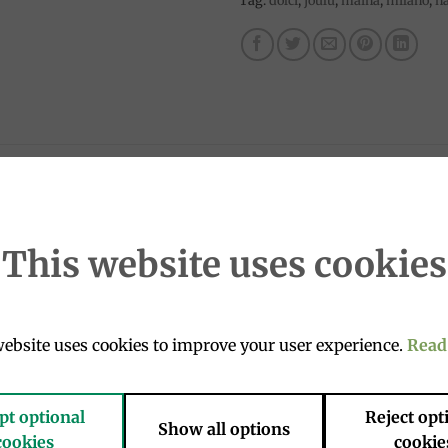
Tag:
dolci
,
joulu
,
maina
,
milano
,
na
This website uses cookies
ati pezzi di frutta esotica non candita.
intenditori, amanti del gusto e della genuinità.
ebsite uses cookies to improve your user experience.
Read
pt optional
Reject opt
Show all options
cookies
cookie