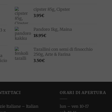
cipster 85g, Cipster
3.95
€
Pandoro 1kg, Maina
3 x
18.95
€
Tarallini con semi di finocchio
250g, Arte & Farina
ca
icio
3.50
€
NTATTACI
ORARI DI APERTURA
zie Italiane – Italian
lun – ven 10-17