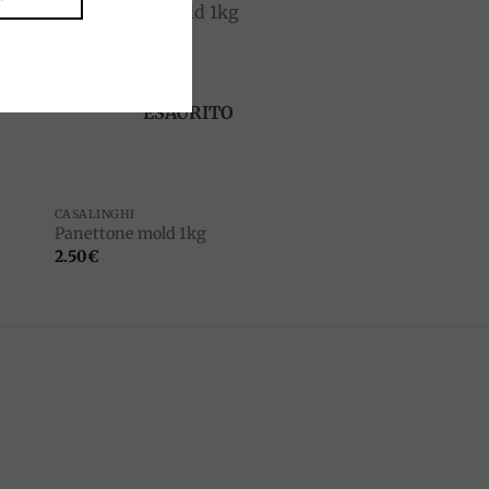
to
Add to
ist
wishlist
ESAURITO
CASALINGHI
Panettone mold 1kg
2.50
€