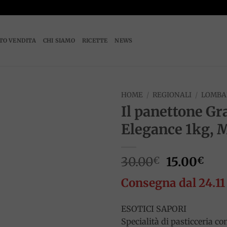
TO VENDITA
CHI SIAMO
RICETTE
NEWS
HOME
/
REGIONALI
/
LOMBA
Il panettone Gr
Add to
Elegance 1kg, 
wishlist
Il
Il
30.00
15.00
€
€
prezzo
pre
Consegna dal 24.11
originale
att
era:
è:
30.00€.
15.
ESOTICI SAPORI
Specialità di pasticceria con