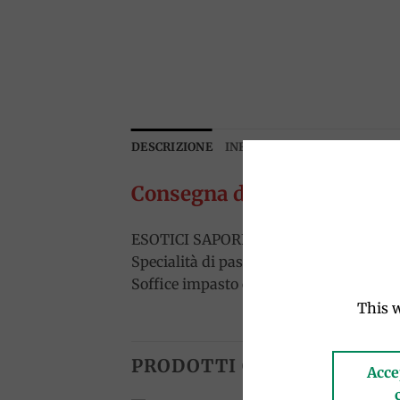
DESCRIZIONE
INFORMAZIONI AGGIUNTIVE
Consegna dal 24.11
ESOTICI SAPORI
Specialità di pasticceria con tanti delic
Soffice impasto e sapore unico per veri 
This w
PRODOTTI CORRELATI
Acce