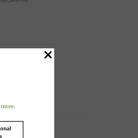
tale
,
panettone
 more
.
ional
s