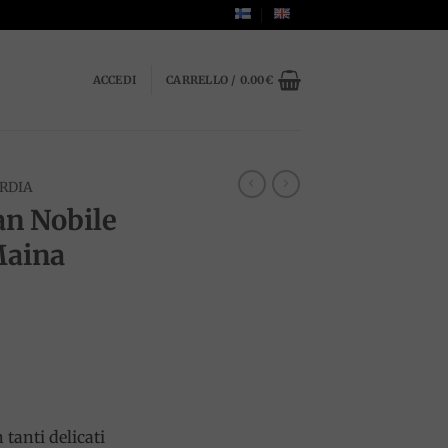
ACCEDI
CARRELLO /
0.00
€
RDIA
an Nobile
Maina
zzo
uale
00€.
 tanti delicati