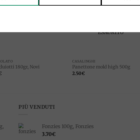
Add to
Add 
wishlist
wishl
ESAURITO
COLATO
CASALINGHI
duiotti 180gr, Novi
Panettone mold high 500g
€
2.50
€
PIÙ VENDUTI
g,
Fonzies 100g, Fonzies
3.70
€