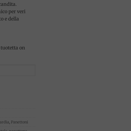
candita.
ico per veri
o e della
tuotetta on
ardia
,
Panettoni