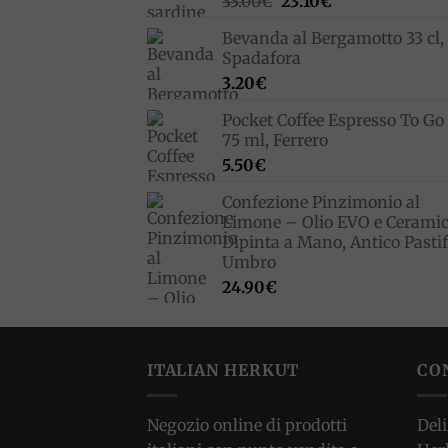
Il
Il
33.00
€
23.10
€
prezzo
prezzo
Bevanda al Bergamotto 33 cl,
originale
attuale
Spadafora
era:
è:
3.20
€
33.00€.
23.10€.
Pocket Coffee Espresso To Go 
75 ml, Ferrero
5.50
€
Confezione Pinzimonio al
Limone – Olio EVO e Cerami
Dipinta a Mano, Antico Pastif
Umbro
24.90
€
ITALIAN HERKUT
CO
Negozio online di prodotti
Deli