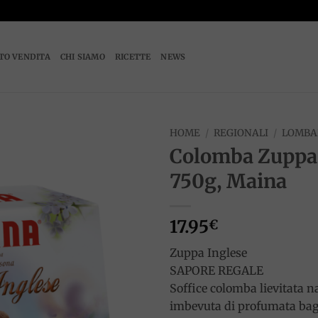
TO VENDITA
CHI SIAMO
RICETTE
NEWS
HOME
/
REGIONALI
/
LOMBA
Colomba Zuppa 
Add to
750g, Maina
wishlist
17.95
€
Zuppa Inglese
SAPORE REGALE
Soffice colomba lievitata 
imbevuta di profumata bag