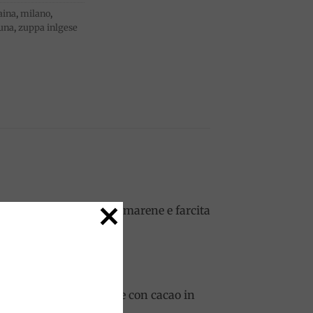
ina
,
milano
,
uuna
,
zuppa inlgese
profumata di spezie e amarene e farcita
a alkermes, da decorare con cacao in