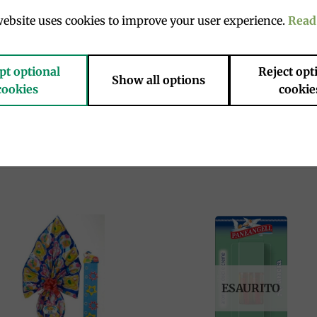
panna-whisky 18% (zucchero, sciroppo di glucosio, acqua, b
ebsite uses cookies to improve your user experience.
Read
 totale ingredienti, panna 2% corrispondente allo 0,4% del
io), Uova fresche, Zucchero, Bagna alkermes 8,5% (acqua, zuc
 Lievito naturale (contiene frumento), Emulsionanti: mono e d
pt optional
Reject opt
Show all options
cookies
cookie
cao magro in polvere – Zucchero – Amido di frumento.
 soia.
Add to
Add 
wishlist
wishl
ESAURITO