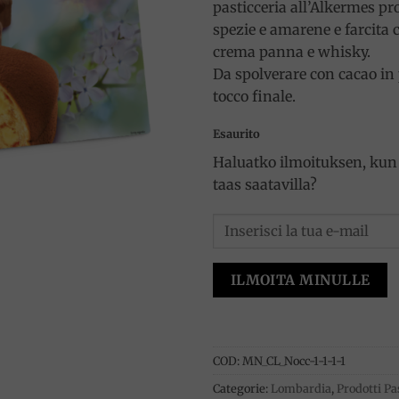
pasticceria all’Alkermes p
spezie e amarene e farcita 
crema panna e whisky.
Da spolverare con cacao in p
tocco finale.
Esaurito
Haluatko ilmoituksen, kun 
taas saatavilla?
ILMOITA MINULLE
COD:
MN_CL_Nocc-1-1-1-1
Categorie:
Lombardia
,
Prodotti Pa