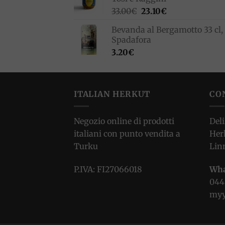
Il
Il
33.00
€
23.10
€
prezzo
prezzo
Bevanda al Bergamotto 33 cl,
originale
attuale
Spadafora
era:
è:
3.20
€
33.00€.
23.10€.
ITALIAN HERKUT
CO
Negozio online di prodotti
Deli
italiani con punto vendita a
Her
Turku
Lin
P.IVA: FI27066018
Wha
044
myy