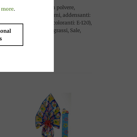
urro, latte scremato in polvere,
 more
.
 totale ingredienti, aromi, addensanti:
chero, alcool, aromi, coloranti: E-120),
igliceridi degli acidi grassi, Sale,
ional
s
to
Add to
ist
wishlist