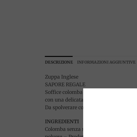
DESCRIZIONE
INFORMAZIONI AGGIUNTIVE
Zuppa Inglese
SAPORE REGALE
Soffice colomba lievitata naturalmente
con una delicata crema panna e whisky
Da spolverare con cacao in polvere, per i
INGREDIENTI
Colomba senza scorze d’agrumi canditi
polvere – Prodotto dolciario da forno a 