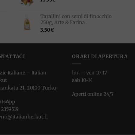
Tarallini con semi di finocchio
250g, Arte & Farina
3.50
€
NTATTACI
ORARI DI APERTURA
zie Italiane – Italian
lun – ven 10-17
kut
sab 10-14
nankatu 21, 20100 Turku
Aperti online 24/7
tsApp
 2359519
nti@italianherkut.fi