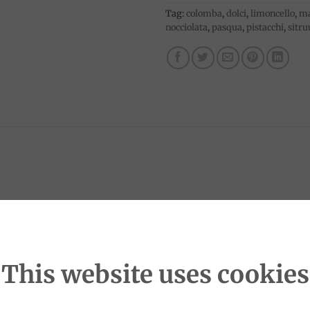
Tag:
colomba
,
dolci
,
limoncello
,
ma
nocciolata
,
pasqua
,
pistacchi
,
sitr
, imbevuta di profumata bagna di pasticceria all’Alkermes 
.
l tocco finale.
This website uses cookies
 e glassatura, farcita con crema panna-whisky e con bagn
lievitazione naturale