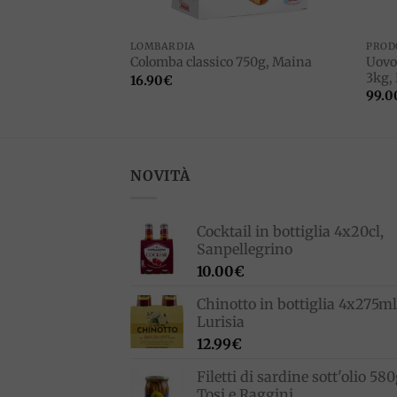
I
LOMBARDIA
PROD
ioccolato fondente
Uovo 
Colomba classico 750g, Maina
uigia
3kg, 
16.90
€
99.0
NOVITÀ
Cocktail in bottiglia 4x20cl,
Sanpellegrino
10.00
€
Chinotto in bottiglia 4x275ml
Lurisia
12.99
€
Filetti di sardine sott'olio 580
Tosi e Raggini