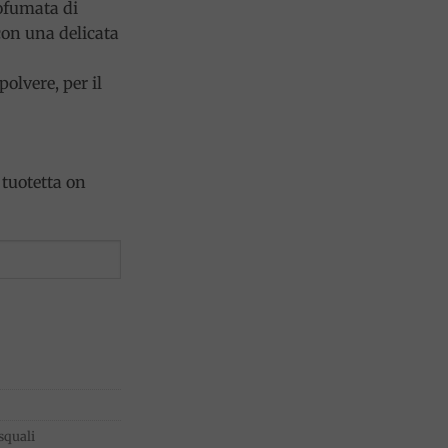
rofumata di
con una delicata
olvere, per il
tuotetta on
squali