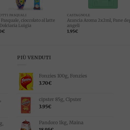
OTTI PASQUALI
CASTAGNOLE
Pasquale, cioccolato al latte
Arancia Aroma 2x2ml, Pane deg
Dolciaria Luigia
angeli
0
€
1.95
€
PIÙ VENDUTI
Fonzies 100g, Fonzies
3.70
€
cipster 85g, Cipster
,
3.95
€
Pandoro 1kg, Maina
g,
18.95
€