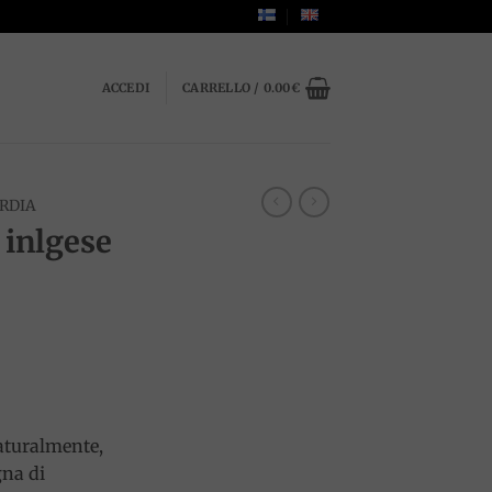
ACCEDI
CARRELLO /
0.00
€
RDIA
inlgese
naturalmente,
na di