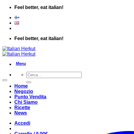
Salta
Feel better, eat italian!
ai
contenuti
Feel better, eat italian!
Cerca:
Home
Negozio
Punto Vendita
Chi Siamo
Ricette
News
Accedi
Carrello /
0.00
€