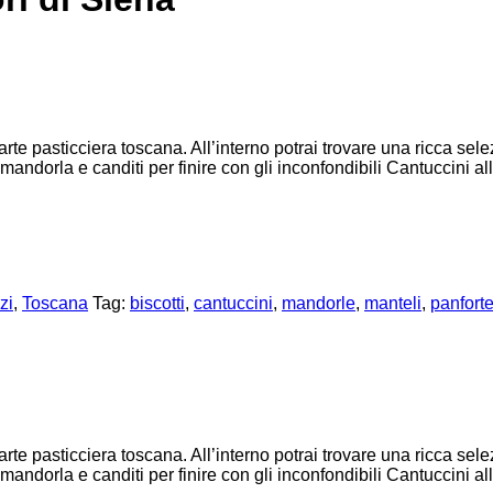
arte pasticciera toscana. All’interno potrai trovare una ricca sele
ne mandorla e canditi per finire con gli inconfondibili Cantuccini a
zi
,
Toscana
Tag:
biscotti
,
cantuccini
,
mandorle
,
manteli
,
panfort
arte pasticciera toscana. All’interno potrai trovare una ricca sele
ne mandorla e canditi per finire con gli inconfondibili Cantuccini a