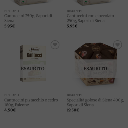
BISCOTTI
BISCOTTI
Cantuccini 250g, Sapori di
Cantuccini con cioccolato
Siena
250g, Sapori di Siena
5.95
€
5.95
€
Add to
Add to
wishlist
wishlist
ESAURITO
ESAURITO
BISCOTTI
BISCOTTI
Cantuccini pistacchio e cedro
Specialità golose di Siena 400g,
180g, Falcone
Sapori di Siena
4.50
€
19.50
€