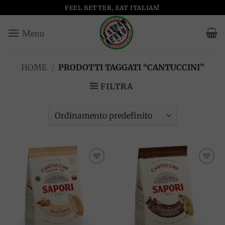
Salta
FEEL BETTER, EAT ITALIAN!
ai
contenuti
HOME
/
PRODOTTI TAGGATI “CANTUCCINI”
FILTRA
Add to
Add to
wishlist
wishlist