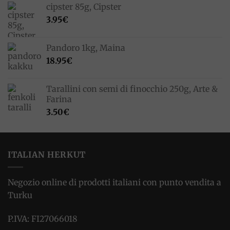
cipster 85g, Cipster
3.95
€
Pandoro 1kg, Maina
18.95
€
Tarallini con semi di finocchio 250g, Arte &
Farina
3.50
€
ITALIAN HERKUT
Negozio online di prodotti italiani con punto vendita a
Turku
P.IVA: FI27066018