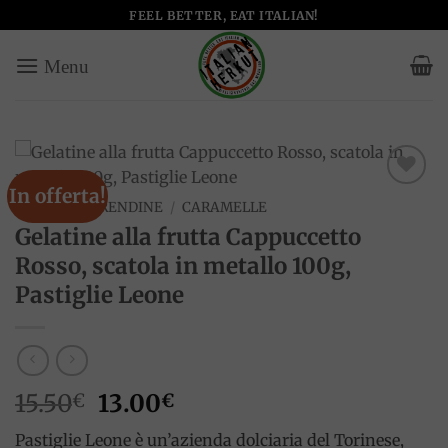
Salta
FEEL BETTER, EAT ITALIAN!
ai
contenuti
In offerta!
Add to
HOME
/
MERENDINE
/
CARAMELLE
wishlist
Gelatine alla frutta Cappuccetto
Rosso, scatola in metallo 100g,
Pastiglie Leone
Il
Il
15.50
13.00
€
€
prezzo
prezzo
Pastiglie Leone è un’azienda dolciaria del Torinese,