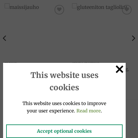
Add to
Add to
wishlist
wishlist
FARINE
SENZA GLUTINE
Farina di mais Lampo 500g,
tagliolini senza glutine 250g,
This website uses
Moretti
antico pastificio umbro
3.15
€
4.50
€
cookies
This website uses cookies to improve
your user experience.
Read more
.
NOVITÀ
Accept optional cookies
Galletti 800g, Mulino Bianco