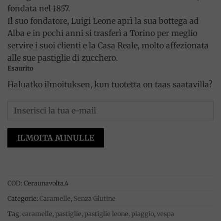
originale
attuale
fondata nel 1857.
era:
è:
Il suo fondatore, Luigi Leone aprì la sua bottega ad
15.50€.
13.00€.
Alba e in pochi anni si trasferì a Torino per meglio
servire i suoi clienti e la Casa Reale, molto affezionata
alle sue pastiglie di zucchero.
Esaurito
Haluatko ilmoituksen, kun tuotetta on taas saatavilla?
ILMOITA MINULLE
COD:
Ceraunavolta_4
Categorie:
Caramelle
,
Senza Glutine
Tag:
caramelle
,
pastiglie
,
pastiglie leone
,
piaggio
,
vespa