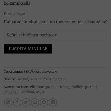
kokemuksella.
Varasto loppu
Haluatko ilmoituksen, kun tuotetta on taas saatavilla?
ILMOITA MINULLE
Tuotetunnus (SKU):
Ceraunavolta_4
Osastot:
Pastillit
,
Gluteenittomat tuotteet
Avainsanat tuotteelle
leone
,
pastiglie leone
,
pastilleja
,
pastillit
,
piaggio
,
punahilkka
,
vespa