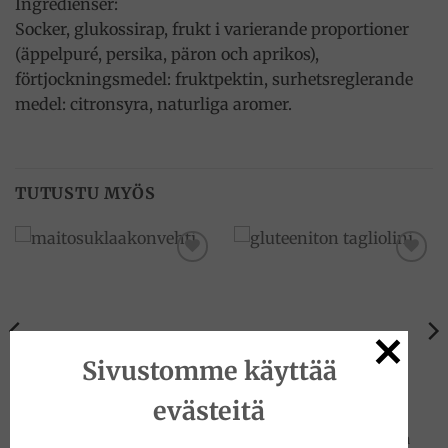
Ingredienser:
Socker, glukossirap, frukt i varierande proportioner
(äppelpuré, persika, päron och aprikos),
förtjockningsmedel: fruktpektin, surhetsreglerande
medel: citronsyra, naturliga aromer.
TUTUSTU MYÖS
Add to
Add to
wishlist
wishlist
Sivustomme käyttää
evästeitä
SUKLAAT
GLUTEENITTOMAT TUOTTEET
Baci maitosuklaakonvehti
Tagliolini gluteeniton pasta