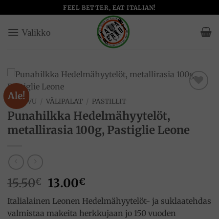
Skip
FEEL BETTER, EAT ITALIAN!
to
content
Ale!
Add to
ETUSIVU
/
VÄLIPALAT
/
PASTILLIT
wishlist
Punahilkka Hedelmähyytelöt,
metallirasia 100g, Pastiglie Leone
Alkuperäinen
Nykyinen
15.50
13.00
€
€
hinta
hinta
Italialainen Leonen Hedelmähyytelöt- ja suklaatehdas
oli:
on:
valmistaa makeita herkkujaan jo 150 vuoden
15.50€.
13.00€.