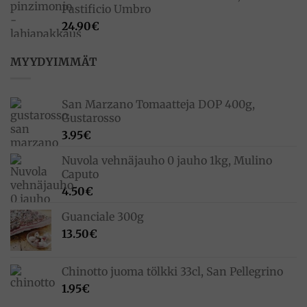
Pastificio Umbro
24.90
€
MYYDYIMMÄT
San Marzano Tomaatteja DOP 400g,
Gustarosso
3.95
€
Nuvola vehnäjauho 0 jauho 1kg, Mulino
Caputo
4.50
€
Guanciale 300g
13.50
€
Chinotto juoma tölkki 33cl, San Pellegrino
1.95
€