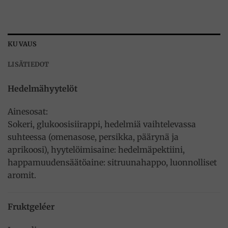
KUVAUS
LISÄTIEDOT
Hedelmähyytelöt
Ainesosat:
Sokeri, glukoosisiirappi, hedelmiä vaihtelevassa
suhteessa (omenasose, persikka, päärynä ja
aprikoosi), hyytelöimisaine: hedelmäpektiini,
happamuudensäätöaine: sitruunahappo, luonnolliset
aromit.
Fruktgeléer