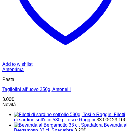
Add to wishlist
Anteprima
Pasta
Tagliolini all’uovo 250g, Antonelli
3.00
€
Novità
Filetti
Il
Il
di sardine sott'olio 580g, Tosi e Raggini
33.00
€
23.10
€
prezzo
pr
Bevanda al
originale
at
Bergamotto 33 cl, Spadafora
3.20
€