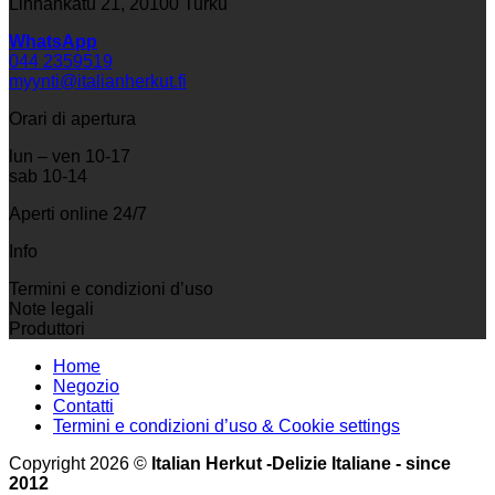
Linnankatu 21, 20100 Turku
WhatsApp
044 2359519
myynti@italianherkut.fi
Orari di apertura
lun – ven 10-17
sab 10-14
Aperti online 24/7
Info
Termini e condizioni d’uso
Note legali
Produttori
Home
Negozio
Contatti
Termini e condizioni d’uso & Cookie settings
Copyright 2026 ©
Italian Herkut -Delizie Italiane - since
2012