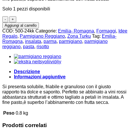
Solo 1 pezzi disponibili
Parmigiano
Reggiano
Aggiungi al carrello
24
COD:
500-24kk
Categorie:
Emilia- Romagna
,
Formaggi
,
Idee
Mesi
Regalo
,
Parmigiano Reggiano
,
Zona Turku
Tag:
Emilia-
500g
Romagna
,
insalata
,
parma
,
parmigiano
,
parmigiano
quantità
reggiano
,
pasta
,
risotto
Descrizione
Informazioni aggiuntive
Si presenta solubile, friabile e granuloso con il giusto
rapporto tra dolce e saporito. Perfetto se abbinato a vini rossi
abbastanza strutturati e ottimo tagliato a petali in insalata. A
fine pasto,è superbo l’abbinamento con frutta secca.
Peso
0.8 kg
Prodotti correlati