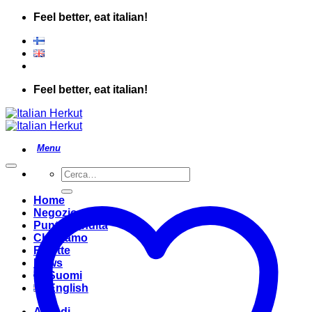
Salta
Feel better, eat italian!
ai
contenuti
Feel better, eat italian!
Cerca:
Home
Negozio
Punto Vendita
Chi Siamo
Ricette
News
Suomi
English
Accedi