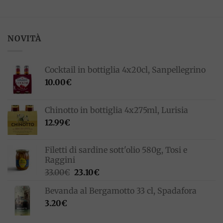
NOVITÀ
Cocktail in bottiglia 4x20cl, Sanpellegrino
10.00
€
Chinotto in bottiglia 4x275ml, Lurisia
12.99
€
Filetti di sardine sott'olio 580g, Tosi e
Raggini
Il
Il
33.00
€
23.10
€
prezzo
prezzo
Bevanda al Bergamotto 33 cl, Spadafora
originale
attuale
3.20
€
era:
è:
33.00€.
23.10€.