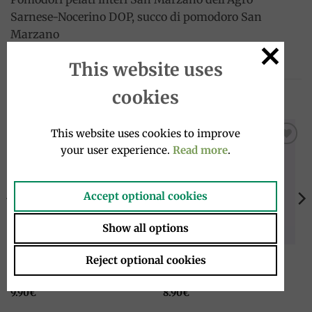
Sarnese-Nocerino DOP, succo di pomodoro San
Marzano
This website uses
cookies
PRODOTTI CORRELATI
This website uses cookies to improve
your user experience.
Read more
.
Add to
Add to
wishlist
wishlist
Accept optional cookies
Show all options
CONSERVE
CONSERVE
Reject optional cookies
Pomodroi Essiccati sott’olio
Olive nere marinate 320g,
200g, La Madre Terra
Corazza
9.90
€
8.90
€