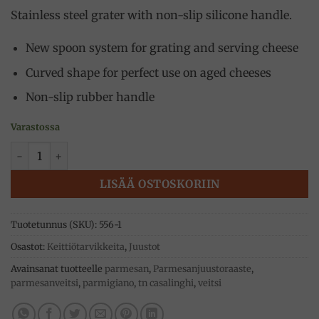
Stainless steel grater with non-slip silicone handle.
New spoon system for grating and serving cheese
Curved shape for perfect use on aged cheeses
Non-slip rubber handle
Varastossa
Juustoraastin Magic, Parmigiano Reggiano määrä
LISÄÄ OSTOSKORIIN
Tuotetunnus (SKU):
556-1
Osastot:
Keittiötarvikkeita
,
Juustot
Avainsanat tuotteelle
parmesan
,
Parmesanjuustoraaste
,
parmesanveitsi
,
parmigiano
,
tn casalinghi
,
veitsi