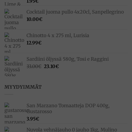
1.95
€
Cocktail juoma pullo 4x20cl, Sanpellegrino
10.00
€
Chinotto 4 x 275 ml, Lurisia
12.99
€
Sardiini öljyssä 580g, Tosi e Raggini
Alkuperäinen
Nykyinen
33.00
€
23.10
€
hinta
hinta
oli:
on:
33.00€.
23.10€.
MYYDYIMMÄT
San Marzano Tomaatteja DOP 400g,
Gustarosso
3.95
€
Nuvola vehnäjauho 0 jauho 1kg, Mulino