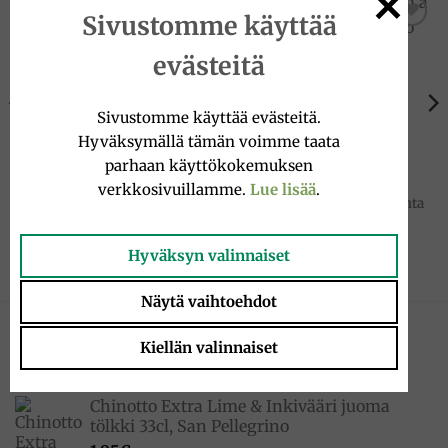
Sivustomme käyttää
Add to
Add to
wishlist
wishlist
evästeitä
Sivustomme käyttää evästeitä.
Hyväksymällä tämän voimme taata
parhaan käyttökokemuksen
KEITTIÖTARVIKKEITA
SICILIA
verkkosivuillamme.
Lue lisää
.
Ruskea Keittiöpyyhe,
Arancini muotti, slim a punta
Chiodibiancocasa
80g, Arancinotto
13.00
€
26.90
€
Hyväksyn valinnaiset
Näytä vaihtoehdot
UUTUUDET
Kiellän valinnaiset
Chinotto Extra Lime & Inkivääri juoma
tölkki 33cl, San Pellegrino