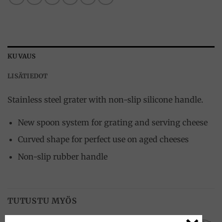
KUVAUS
LISÄTIEDOT
Stainless steel grater with non-slip silicone handle.
New spoon system for grating and serving cheese
Curved shape for perfect use on aged cheeses
Non-slip rubber handle
TUTUSTU MYÖS