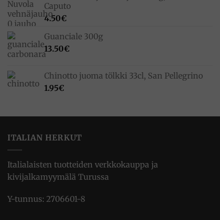
Caputo
4.50
€
Guanciale 300g
13.50
€
Chinotto juoma tölkki 33cl, San Pellegrino
1.95
€
ITALIAN HERKUT
Italialaisten tuotteiden verkkokauppa ja
kivijalkamyymälä Turussa
Y-tunnus: 2706601-8