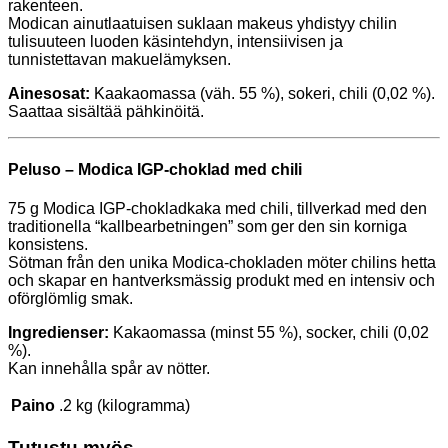
rakenteen.
Modican ainutlaatuisen suklaan makeus yhdistyy chilin
tulisuuteen luoden käsintehdyn, intensiivisen ja
tunnistettavan makuelämyksen.
Ainesosat:
Kaakaomassa (väh. 55 %), sokeri, chili (0,02 %).
Saattaa sisältää pähkinöitä.
Peluso – Modica IGP-choklad med chili
75 g Modica IGP-chokladkaka med chili, tillverkad med den
traditionella “kallbearbetningen” som ger den sin korniga
konsistens.
Sötman från den unika Modica-chokladen möter chilins hetta
och skapar en hantverksmässig produkt med en intensiv och
oförglömlig smak.
Ingredienser:
Kakaomassa (minst 55 %), socker, chili (0,02
%).
Kan innehålla spår av nötter.
Paino
.2 kg (kilogramma)
Tutustu myös