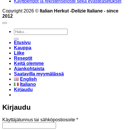
Käyttöehdot ja rekisteriseloste sekä evästeasetukset
Copyright 2026 ©
Italian Herkut -Delizie Italiane - since
2012
Etsi:
Etusivu
Kauppa
Liike
Reseptit
Keitä olemme
Ajankohtaista
Saatavilla myymälässä
English
Italiano
Kirjaudu
Kirjaudu
Vaaditaan
Käyttäjätunnus tai sähköpostiosoite
*