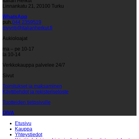
Italian Herkut
Linnankatu 21, 20100 Turku
WhatsApp
puh.
044 2359519
myynti@italianherkut.fi
Aukioloajat
ma – pe 10-17
la 10-14
Verkkokauppa palvelee 24/7
Sivut
Toimitukset ja maksaminen
Käyttöehdot ja rekisteriseloste
Tuotteiden tietosivulle
OIVA
Etusivu
Kauppa
Yhteystiedot