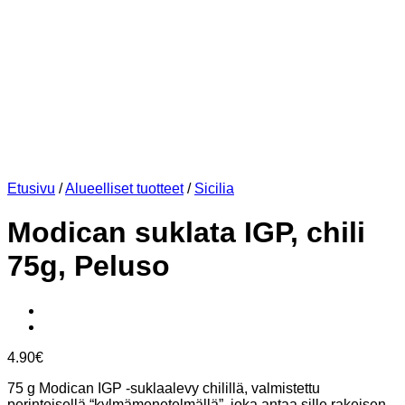
Etusivu
/
Alueelliset tuotteet
/
Sicilia
Modican suklata IGP, chili
75g, Peluso
4.90
€
75 g Modican IGP -suklaalevy chilillä, valmistettu
perinteisellä “kylmämenetelmällä”, joka antaa sille rakeisen