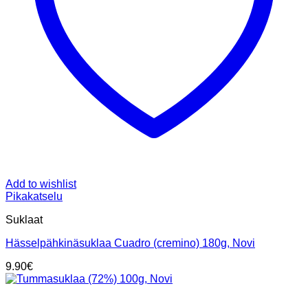
Add to wishlist
Pikakatselu
Suklaat
Hässelpähkinäsuklaa Cuadro (cremino) 180g, Novi
9.90
€