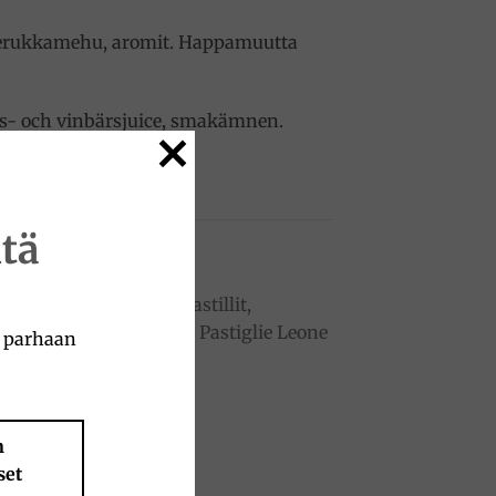
a herukkamehu, aromit. Happamuutta
rs- och vinbärsjuice, smakämnen.
tä
a parhaan
to
Add to
ist
wishlist
n
set