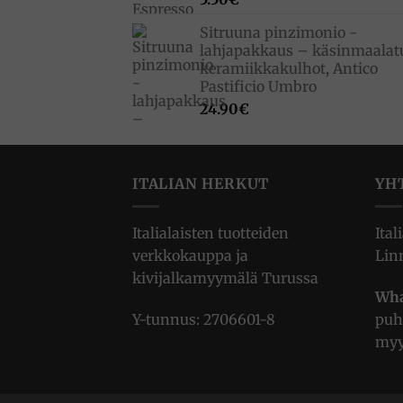
Sitruuna pinzimonio -
lahjapakkaus – käsinmaalat
keramiikkakulhot, Antico
Pastificio Umbro
24.90
€
ITALIAN HERKUT
YH
Italialaisten tuotteiden
Ital
verkkokauppa ja
Lin
kivijalkamyymälä Turussa
Wha
Y-tunnus: 2706601-8
puh
myy