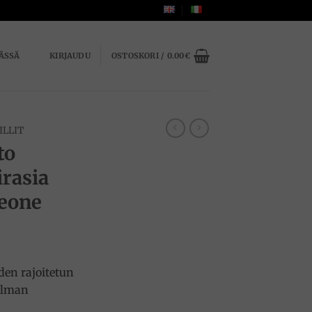
ÄSSÄ
KIRJAUDU
OSTOSKORI /
0.00
€
ILLIT
to
irasia
Leone
uden rajoitetun
elman