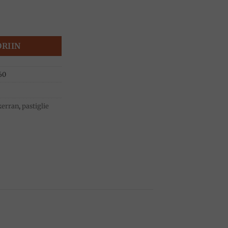
etallirasia 30g, Pastiglie Leone määrä
ORIIN
60
kerran
,
pastiglie