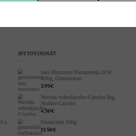
AIDEOITA
PASTILLIT
uunan makuiset karamellit
Spritz makuiset pastillit 2024 
 Perle di Sole
Pastiglie Leone
€
3.50
€
MYYDYIMMÄT
San Marzano Tomaatteja DOP
400g, Gustarosso
3.95
€
,
Nuvola vehnäjauho 0 jauho 1kg,
Mulino Caputo
4.50
€
3 x
Guanciale 300g
13.50
€