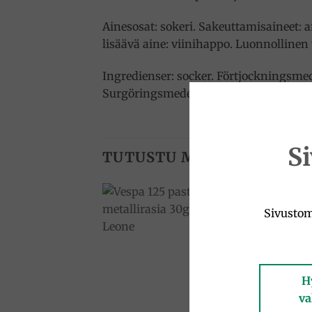
Ainesosat: sokeri. Sakeuttamisaineet:
lisäävä aine: viinihappo. Luonnollinen 
Ingredienser: socker. Förtjockningsme
Surgöringsmedel: vinsyra. Naturligt f
S
TUTUSTU MYÖS
Sivustom
Add to
wishlist
H
va