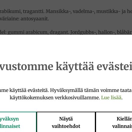
 arabikumi, tragantti. Mansikka-, vadelma-, mustikka- j
väriaine: antosyaanit.
del: gummi arabicum, dragant. Jordgubbs-, hallon-, blåbä
ärgämne: antocyaniner.
ivustomme käyttää evästei
me käyttää evästeitä. Hyväksymällä tämän voimme taat
Add to
Add 
käyttökokemuksen verkkosivuillamme.
Lue lisää
.
wishlist
wishl
VARASTO LOPPU
yväksyn
Näytä
Kiellä
linnaiset
vaihtoehdot
valinnai