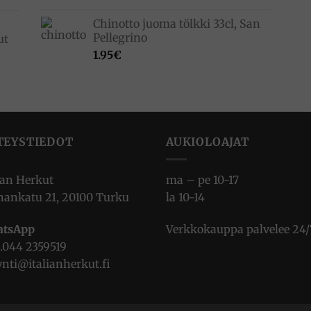
Chinotto juoma tölkki 33cl, San
Pellegrino
ut
1.95
€
TEYSTIEDOT
AUKIOLOAJAT
ian Herkut
ma – pe 10-17
nankatu 21, 20100 Turku
la 10-14
tsApp
Verkkokauppa palvelee 24/
.
044 2359519
nti@italianherkut.fi