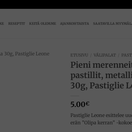
IKE
RESEPTIT
KEITÄ OLEMME
AJANKOHTAISTA
SAATAVILLA MYYMÄL
ETUSIVU
/
VÄLIPALAT
/
PAST
Pieni merennei
Add to
pastillit, metall
wishlist
30g, Pastiglie 
5.00
€
Pastiglie Leone esittelee u
erän ”Olipa kerran” -koko