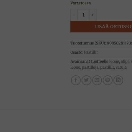
Varastossa
Pieni merenneito pastillit, m
LISÄÄ OSTOSK
Tuotetunnus (SKU):
80050281170
Osasto:
Pastillit
Avainsanat tuotteelle
leone
,
olipa 
leone
,
pastilleja
,
pastillit
,
satuja