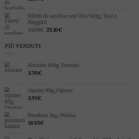
Filetti di sardine sott'olio 580g, Tosi e
Raggini
Il
Il
33.00
€
23.10
€
prezzo
prezzo
originale
attuale
PIÙ VENDUTI
era:
è:
33.00€.
23.10€.
Fonzies 100g, Fonzies
3.70
€
cipster 85g, Cipster
3.95
€
Pandoro 1kg, Maina
18.95
€