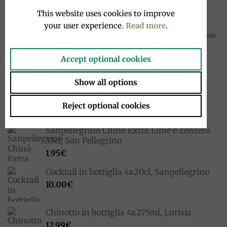
This website uses cookies to improve
your user experience.
Read more
.
EMILIA- ROMAGNA
DISPONIBILI IN NEGOZIO
Parmigiano Reggiano 24 Mesi
Pecorino Toscano, disponibile
500g
in negozio
29.50
€
Accept optional cookies
Show all options
NOVITÀ
Reject optional cookies
Sanpellegrino Chinò Extra Lime e Zenzero
33cl, San Pellegrino
1.95
€
Cocktail in bottiglia 4x20cl, Sanpellegrino
10.00
€
Chinotto in bottiglia 4x275ml, Lurisia
12.99
€